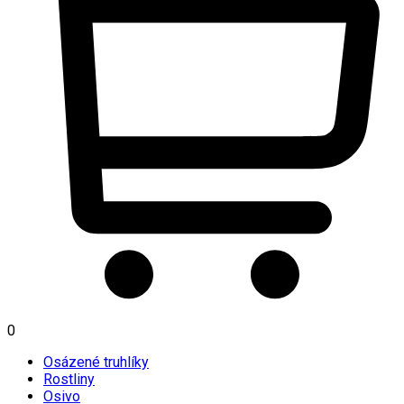
0
Osázené truhlíky
Rostliny
Osivo