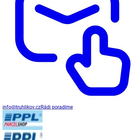
info@truhlikov.cz
Rádi poradíme