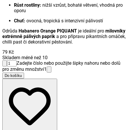
Růst rostliny:
nižší vzrůst, bohaté větvení, vhodná pro
oporu
Chuť:
ovocná, tropická s intenzivní pálivostí
Odrůda
Habanero Orange PIQUANT
je ideální pro
milovníky
extrémně pálivých paprik
a pro přípravu pikantních omáček,
chilli past či dekorativní pěstování.
79 Kč
Skladem méně než 10
Zadejte číslo nebo použijte šipky nahoru nebo dolů
pro změnu množství
1
Do košíku