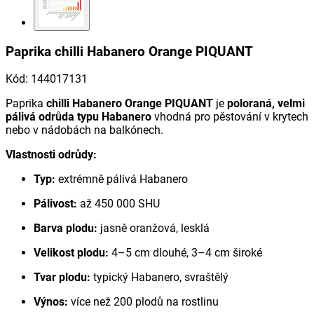
Paprika chilli Habanero Orange PIQUANT
Kód
:
144017131
Paprika
chilli Habanero Orange PIQUANT
je
poloraná, velmi
pálivá odrůda typu Habanero
vhodná pro pěstování v krytech
nebo v nádobách na balkónech.
Vlastnosti odrůdy:
Typ:
extrémně pálivá Habanero
Pálivost:
až 450 000 SHU
Barva plodu:
jasně oranžová, lesklá
Velikost plodu:
4–5 cm dlouhé, 3–4 cm široké
Tvar plodu:
typický Habanero, svraštělý
Výnos:
více než 200 plodů na rostlinu