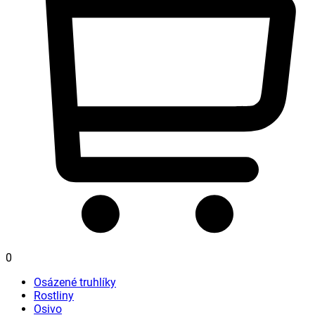
0
Osázené truhlíky
Rostliny
Osivo