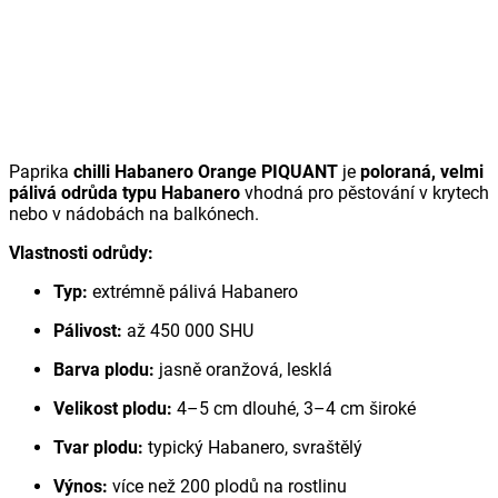
Paprika
chilli Habanero Orange PIQUANT
je
poloraná, velmi
pálivá odrůda typu Habanero
vhodná pro pěstování v krytech
nebo v nádobách na balkónech.
Vlastnosti odrůdy:
Typ:
extrémně pálivá Habanero
Pálivost:
až 450 000 SHU
Barva plodu:
jasně oranžová, lesklá
Velikost plodu:
4–5 cm dlouhé, 3–4 cm široké
Tvar plodu:
typický Habanero, svraštělý
Výnos:
více než 200 plodů na rostlinu