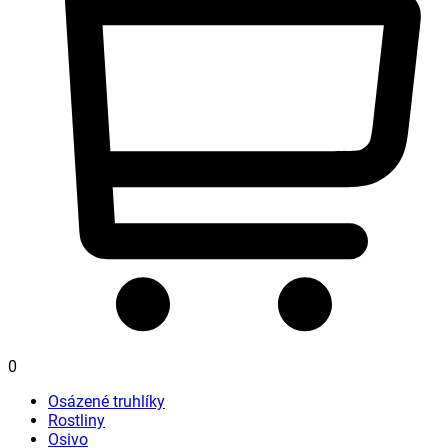
0
Osázené truhlíky
Rostliny
Osivo