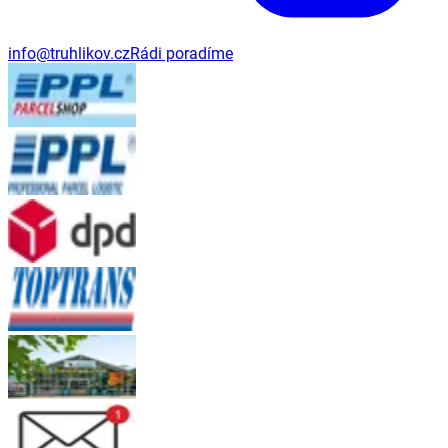
info@truhlikov.cz
Rádi poradíme