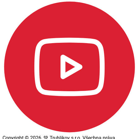
Copyright © 2026, 💚 Truhlikov s.r.o. Všechna práva