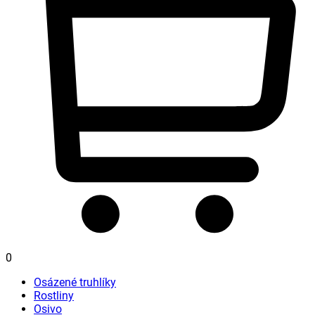
0
Osázené truhlíky
Rostliny
Osivo