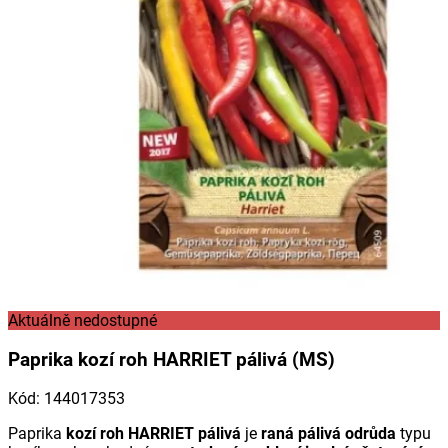
Aktuálně nedostupné
Paprika kozí roh HARRIET pálivá (MS)
Kód
:
144017353
Paprika
kozí roh HARRIET pálivá
je
raná pálivá odrůda
typu