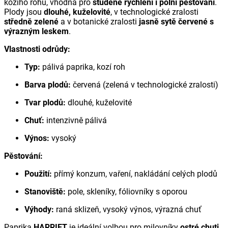
kozího rohu, vhodná pro
studené rychlení i polní pěstování
.
Plody jsou
dlouhé, kuželovité
, v technologické zralosti
středně zelené
a v botanické zralosti
jasně sytě červené s
výrazným leskem
.
Vlastnosti odrůdy:
Typ:
pálivá paprika, kozí roh
Barva plodů:
červená (zelená v technologické zralosti)
Tvar plodů:
dlouhé, kuželovité
Chuť:
intenzivně pálivá
Výnos:
vysoký
Pěstování:
Použití:
přímý konzum, vaření, nakládání celých plodů
Stanoviště:
pole, skleníky, fóliovníky s oporou
Výhody:
raná sklizeň, vysoký výnos, výrazná chuť
Paprika
HARRIET
je ideální volbou pro milovníky
ostré chuti
,