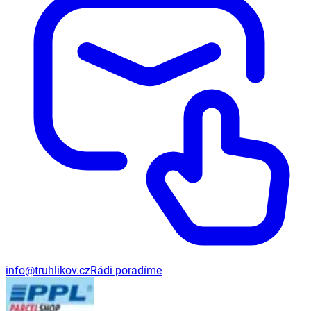
info@truhlikov.cz
Rádi poradíme