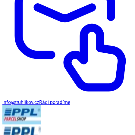
info@truhlikov.cz
Rádi poradíme