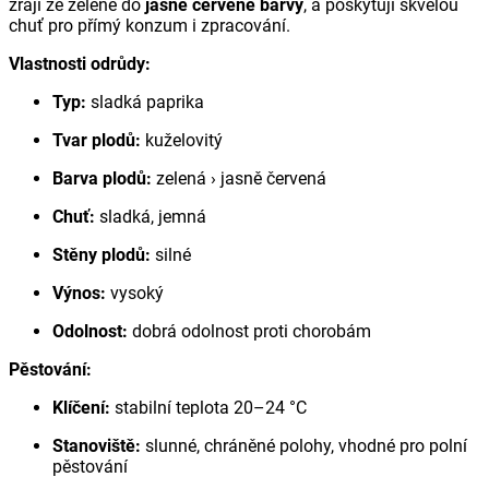
zrají ze zelené do
jasně červené barvy
, a poskytují skvělou
chuť pro přímý konzum i zpracování.
Vlastnosti odrůdy:
Typ:
sladká paprika
Tvar plodů:
kuželovitý
Barva plodů:
zelená › jasně červená
Chuť:
sladká, jemná
Stěny plodů:
silné
Výnos:
vysoký
Odolnost:
dobrá odolnost proti chorobám
Pěstování:
Klíčení:
stabilní teplota 20–24 °C
Stanoviště:
slunné, chráněné polohy, vhodné pro polní
pěstování