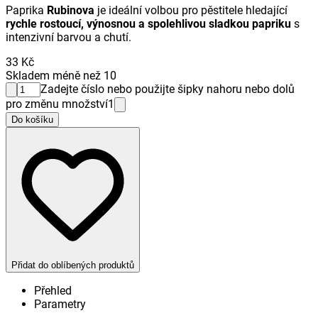
Paprika
Rubinova
je ideální volbou pro pěstitele hledající
rychle rostoucí, výnosnou a spolehlivou sladkou papriku
s
intenzivní barvou a chutí.
33 Kč
Skladem méně než 10
Zadejte číslo nebo použijte šipky nahoru nebo dolů
pro změnu množství
1
Do košíku
Přidat do oblíbených produktů
Přehled
Parametry