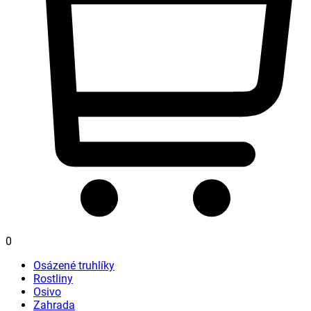
0
Osázené truhlíky
Rostliny
Osivo
Zahrada