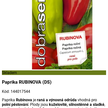
Skladem
Paprika RUBINOVA (DS)
Kód
:
144017544
Paprika
Rubinova
je
raná a výnosná odrůda
vhodná pro
polní pěstování
. Plody jsou
kuželovité, silnostěnné a sladké
,