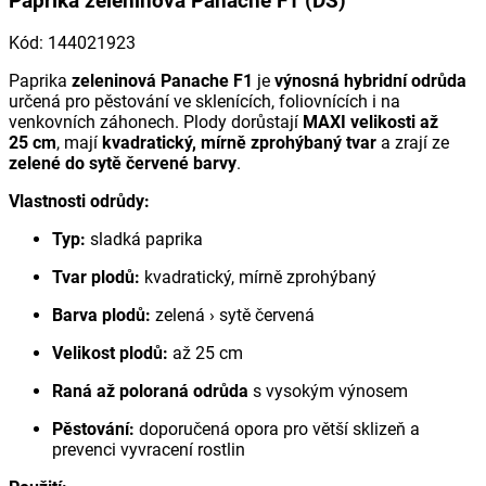
Paprika zeleninová Panache F1 (DS)
Kód
:
144021923
Paprika
zeleninová Panache F1
je
výnosná hybridní odrůda
určená pro pěstování ve sklenících, foliovnících i na
venkovních záhonech. Plody dorůstají
MAXI velikosti až
25 cm
, mají
kvadratický, mírně zprohýbaný tvar
a zrají ze
zelené do sytě červené barvy
.
Vlastnosti odrůdy:
Typ:
sladká paprika
Tvar plodů:
kvadratický, mírně zprohýbaný
Barva plodů:
zelená › sytě červená
Velikost plodů:
až 25 cm
Raná až poloraná odrůda
s vysokým výnosem
Pěstování:
doporučená opora pro větší sklizeň a
prevenci vyvracení rostlin