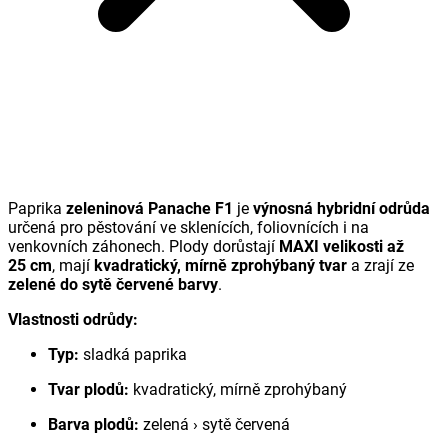
Paprika
zeleninová Panache F1
je
výnosná hybridní odrůda
určená pro pěstování ve sklenících, foliovnících i na
venkovních záhonech. Plody dorůstají
MAXI velikosti až
25 cm
, mají
kvadratický, mírně zprohýbaný tvar
a zrají ze
zelené do sytě červené barvy
.
Vlastnosti odrůdy:
Typ:
sladká paprika
Tvar plodů:
kvadratický, mírně zprohýbaný
Barva plodů:
zelená › sytě červená