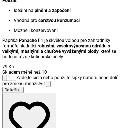
Použití:
Ideální na
plnění a zapečení
Vhodná pro
čerstvou konzumaci
Možné i konzervování
Paprika
Panache F1
je skvělou volbou pro zahradníky i
farmáře hledající
robustní, vysokovýnosnou odrůdu s
velkými, masitými a chuťově vyváženými plody
, které se
hodí na různé kulinářské účely.
79 Kč
Skladem méně než 10
Zadejte číslo nebo použijte šipky nahoru nebo dolů
pro změnu množství
1
Do košíku