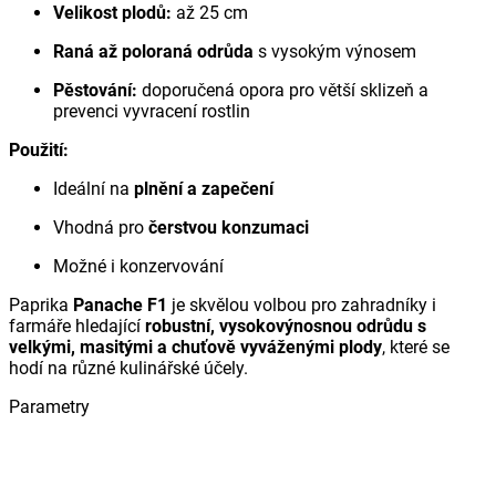
Velikost plodů:
až 25 cm
Raná až poloraná odrůda
s vysokým výnosem
Pěstování:
doporučená opora pro větší sklizeň a
prevenci vyvracení rostlin
Použití:
Ideální na
plnění a zapečení
Vhodná pro
čerstvou konzumaci
Možné i konzervování
Paprika
Panache F1
je skvělou volbou pro zahradníky i
farmáře hledající
robustní, vysokovýnosnou odrůdu s
velkými, masitými a chuťově vyváženými plody
, které se
hodí na různé kulinářské účely.
Parametry