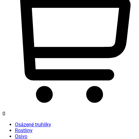
0
Osázené truhlíky
Rostliny
Osivo