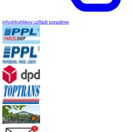
info@truhlikov.cz
Rádi poradíme