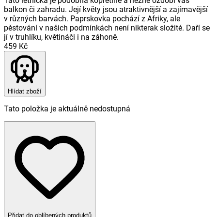
Tato letnička je podobná kopretině a něžně ozdobí váš
balkon či zahradu. Její květy jsou atraktivnější a zajímavější
v různých barvách. Paprskovka pochází z Afriky, ale
pěstování v našich podmínkách není nikterak složité. Daří se
jí v truhlíku, květináči i na záhoně.
459 Kč
Hlídat zboží
Tato položka je aktuálně nedostupná
Přidat do oblíbených produktů