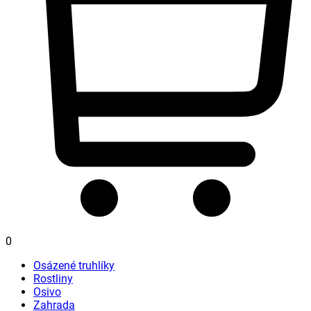
0
Osázené truhlíky
Rostliny
Osivo
Zahrada