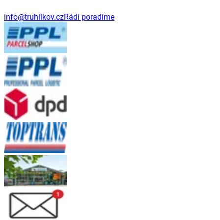
info@truhlikov.cz
Rádi poradíme