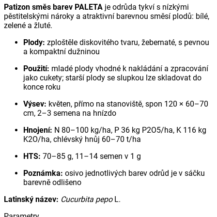
Patizon směs barev PALETA
je odrůda tykví s nízkými
pěstitelskými nároky a atraktivní barevnou směsí plodů: bílé,
zelené a žluté.
Plody:
zploštěle diskovitého tvaru, žebernaté, s pevnou
a kompaktní dužninou
Použití:
mladé plody vhodné k nakládání a zpracování
jako cukety; starší plody se slupkou lze skladovat do
konce roku
Výsev:
květen, přímo na stanoviště, spon 120 × 60–70
cm, 2–3 semena na hnízdo
Hnojení:
N 80–100 kg/ha, P 36 kg P2O5/ha, K 116 kg
K2O/ha, chlévský hnůj 60–70 t/ha
HTS:
70–85 g, 11–14 semen v 1 g
Poznámka:
osivo jednotlivých barev odrůd je v sáčku
barevně odlišeno
Latinský název:
Cucurbita pepo
L.
Parametry