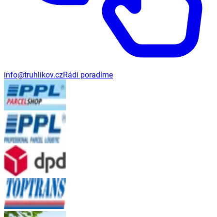
info@truhlikov.cz
Rádi poradíme