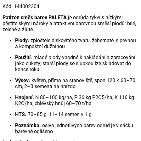
Kód
:
144002304
Patizon směs barev PALETA
je odrůda tykví s nízkými
pěstitelskými nároky a atraktivní barevnou směsí plodů: bílé,
zelené a žluté.
Plody:
zploštěle diskovitého tvaru, žebernaté, s pevnou
a kompaktní dužninou
Použití:
mladé plody vhodné k nakládání a zpracování
jako cukety; starší plody se slupkou lze skladovat do
konce roku
Výsev:
květen, přímo na stanoviště, spon 120 × 60–70
cm, 2–3 semena na hnízdo
Hnojení:
N 80–100 kg/ha, P 36 kg P2O5/ha, K 116 kg
K2O/ha, chlévský hnůj 60–70 t/ha
HTS:
70–85 g, 11–14 semen v 1 g
Poznámka:
osivo jednotlivých barev odrůd je v sáčku
barevně odlišeno