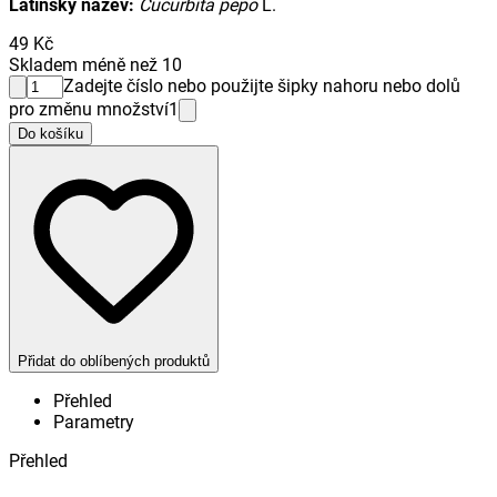
Latinský název:
Cucurbita pepo
L.
49 Kč
Skladem méně než 10
Zadejte číslo nebo použijte šipky nahoru nebo dolů
pro změnu množství
1
Do košíku
Přidat do oblíbených produktů
Přehled
Parametry
Přehled