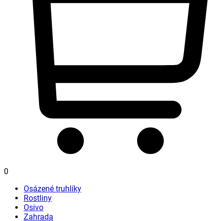
0
Osázené truhlíky
Rostliny
Osivo
Zahrada