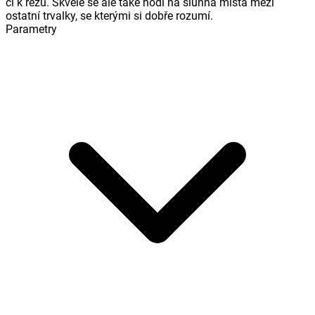
či k řezu. Skvěle se ale také hodí na slunná místa mezi
ostatní trvalky, se kterými si dobře rozumí.
Parametry