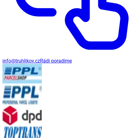
info@truhlikov.cz
Rádi poradíme