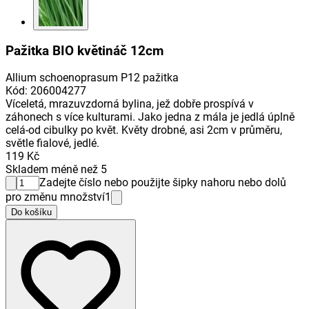
Pažitka BIO květináč 12cm
Allium schoenoprasum P12 pažitka
Kód
:
206004277
Víceletá, mrazuvzdorná bylina, jež dobře prospívá v
záhonech s více kulturami. Jako jedna z mála je jedlá úplně
celá-od cibulky po květ. Květy drobné, asi 2cm v průměru,
světle fialové, jedlé.
119 Kč
Skladem méně než 5
Zadejte číslo nebo použijte šipky nahoru nebo dolů
pro změnu množství
1
Do košíku