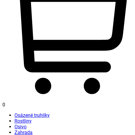
0
Osázené truhlíky
Rostliny
Osivo
Zahrada