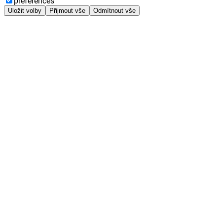
preferences
Uložit volby
Přijmout vše
Odmítnout vše