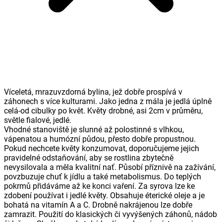
Víceletá, mrazuvzdorná bylina, jež dobře prospívá v
záhonech s více kulturami. Jako jedna z mála je jedlá úplně
celá-od cibulky po květ. Květy drobné, asi 2cm v průměru,
světle fialové, jedlé.
Vhodné stanoviště je slunné až polostinné s vlhkou,
vápenatou a humózní půdou, přesto dobře propustnou.
Pokud nechcete květy konzumovat, doporučujeme jejich
pravidelné odstaňování, aby se rostlina zbytečně
nevysilovala a měla kvalitní nať. Působí příznivě na zažívání,
povzbuzuje chuť k jídlu a také metabolismus. Do teplých
pokrmů přidáváme až ke konci vaření. Za syrova lze ke
zdobení používat i jedlé květy. Obsahuje éterické oleje a je
bohatá na vitamín A a C. Drobně nakrájenou lze dobře
zamrazit. Použití do klasických či vyvýšených záhonů, nádob