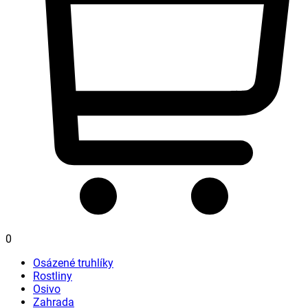
0
Osázené truhlíky
Rostliny
Osivo
Zahrada