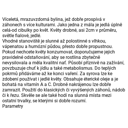
Víceletá, mrazuvzdorná bylina, jež dobře prospívá v
záhonech s více kulturami. Jako jedna z mála je jedlá úplně
celá-od cibulky po květ. Květy drobné, asi 2cm v průměru,
světle fialové, jedlé.
Vhodné stanoviště je slunné až polostinné s vlhkou,
vápenatou a humózní půdou, přesto dobře propustnou.
Pokud nechcete květy konzumovat, doporučujeme jejich
pravidelné odstaňování, aby se rostlina zbytečně
nevysilovala a měla kvalitní nať. Působí příznivě na zažívání,
povzbuzuje chuť k jídlu a také metabolismus. Do teplých
pokrmů přidáváme až ke konci vaření. Za syrova lze ke
zdobení používat i jedlé květy. Obsahuje éterické oleje a je
bohatá na vitamín A a C. Drobně nakrájenou lze dobře
zamrazit. Použití do klasických či vyvýšených záhonů, nádob
či k řezu. Skvěle se ale také hodí na slunná místa mezi
ostatní trvalky, se kterými si dobře rozumí.
Parametry