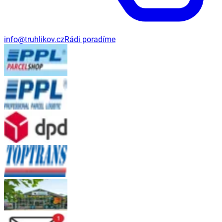
info@truhlikov.cz
Rádi poradíme