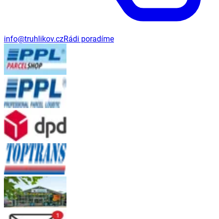
info@truhlikov.cz
Rádi poradíme