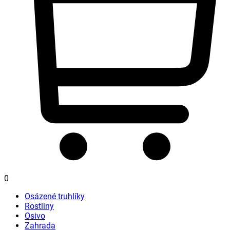
0
Osázené truhlíky
Rostliny
Osivo
Zahrada