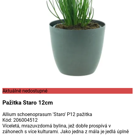
Aktuálně nedostupné
Pažitka Staro 12cm
Allium schoenoprasum 'Staro' P12 pažitka
Kód
:
206004512
Víceletá, mrazuvzdorná bylina, jež dobře prospívá v
záhonech s více kulturami. Jako jedna z mála je jedlá úplně