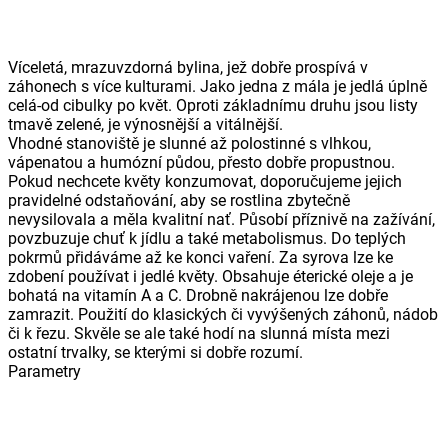
Víceletá, mrazuvzdorná bylina, jež dobře prospívá v
záhonech s více kulturami. Jako jedna z mála je jedlá úplně
celá-od cibulky po květ. Oproti základnímu druhu jsou listy
tmavě zelené, je výnosnější a vitálnější.
Vhodné stanoviště je slunné až polostinné s vlhkou,
vápenatou a humózní půdou, přesto dobře propustnou.
Pokud nechcete květy konzumovat, doporučujeme jejich
pravidelné odstaňování, aby se rostlina zbytečně
nevysilovala a měla kvalitní nať. Působí příznivě na zažívání,
povzbuzuje chuť k jídlu a také metabolismus. Do teplých
pokrmů přidáváme až ke konci vaření. Za syrova lze ke
zdobení používat i jedlé květy. Obsahuje éterické oleje a je
bohatá na vitamín A a C. Drobně nakrájenou lze dobře
zamrazit. Použití do klasických či vyvýšených záhonů, nádob
či k řezu. Skvěle se ale také hodí na slunná místa mezi
ostatní trvalky, se kterými si dobře rozumí.
Parametry