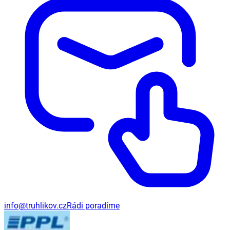
info@truhlikov.cz
Rádi poradíme