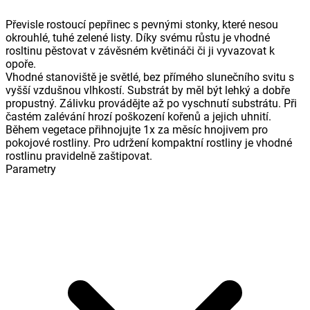
Převisle rostoucí pepřinec s pevnými stonky, které nesou
okrouhlé, tuhé zelené listy. Díky svému růstu je vhodné
rosltinu pěstovat v závěsném květináči či ji vyvazovat k
opoře.
Vhodné stanoviště je světlé, bez přímého slunečního svitu s
vyšší vzdušnou vlhkostí. Substrát by měl být lehký a dobře
propustný. Zálivku provádějte až po vyschnutí substrátu. Při
častém zalévání hrozí poškození kořenů a jejich uhnití.
Během vegetace přihnojujte 1x za měsíc hnojivem pro
pokojové rostliny. Pro udržení kompaktní rostliny je vhodné
rostlinu pravidelně zaštipovat.
Parametry