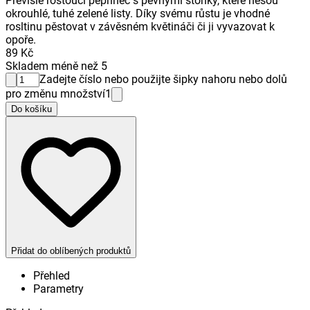
Převisle rostoucí pepřinec s pevnými stonky, které nesou
okrouhlé, tuhé zelené listy. Díky svému růstu je vhodné
rosltinu pěstovat v závěsném květináči či ji vyvazovat k
opoře.
89 Kč
Skladem méně než 5
Zadejte číslo nebo použijte šipky nahoru nebo dolů
pro změnu množství
1
Do košíku
Přidat do oblíbených produktů
Přehled
Parametry