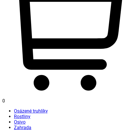
0
Osázené truhlíky
Rostliny
Osivo
Zahrada