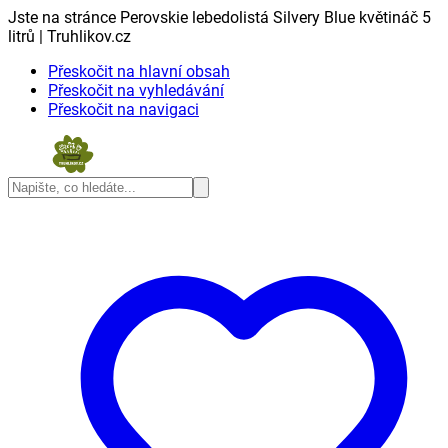
Jste na stránce Perovskie lebedolistá Silvery Blue květináč 5
litrů | Truhlikov.cz
Přeskočit na hlavní obsah
Přeskočit na vyhledávání
Přeskočit na navigaci