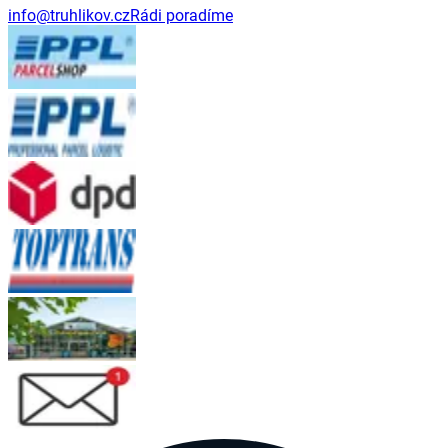
info@truhlikov.cz
Rádi poradíme