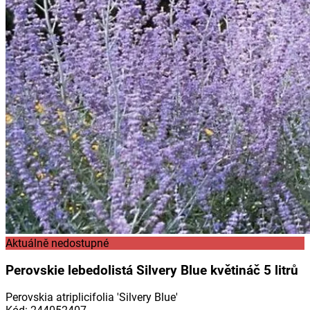
Aktuálně nedostupné
Perovskie lebedolistá Silvery Blue květináč 5 litrů
Perovskia atriplicifolia 'Silvery Blue'