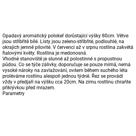
Opadavý aromatický polokeř dorůstající výšky 80cm. Větve
jsou stříbřitě bílé. Listy jsou zeleno-stříbřité, podlouhlé, na
okrajích jemně pilovité. V červenci až v srpnu rostlina zakvétá
fialovými květy. Rostlina je medonosná.
Vhodné stanoviště je slunné až polostinné s propustnou
půdou. Co se týče zálivky, doporučuje se pouze mírná, nemá
vysoké nároky na zavlažování, ovšem během suchého léta
proléváme rostlinu alespoň jednou týdně. Řez se provádí
vždy v předjaří na výšku cca 20cm. Na zimu rostlinu chraňte
přikrývkou před mrazem.
Parametry