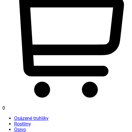
0
Osázené truhlíky
Rostliny
Osivo