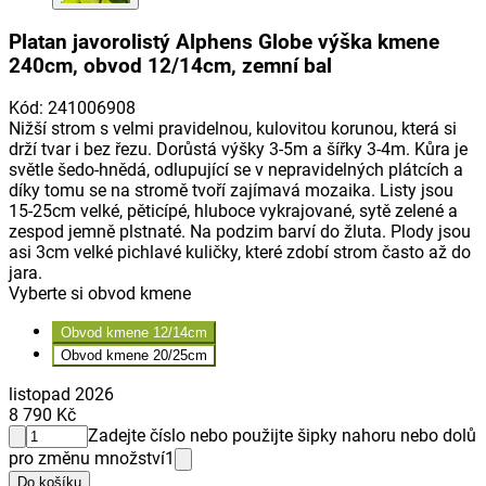
Platan javorolistý Alphens Globe výška kmene
240cm, obvod 12/14cm, zemní bal
Kód
:
241006908
Nižší strom s velmi pravidelnou, kulovitou korunou, která si
drží tvar i bez řezu. Dorůstá výšky 3-5m a šířky 3-4m. Kůra je
světle šedo-hnědá, odlupující se v nepravidelných plátcích a
díky tomu se na stromě tvoří zajímavá mozaika. Listy jsou
15-25cm velké, pěticípé, hluboce vykrajované, sytě zelené a
zespod jemně plstnaté. Na podzim barví do žluta. Plody jsou
asi 3cm velké pichlavé kuličky, které zdobí strom často až do
jara.
Vyberte si obvod kmene
Obvod kmene 12/14cm
Obvod kmene 20/25cm
listopad 2026
8 790 Kč
Zadejte číslo nebo použijte šipky nahoru nebo dolů
pro změnu množství
1
Do košíku