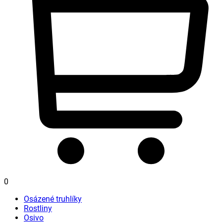
0
Osázené truhlíky
Rostliny
Osivo