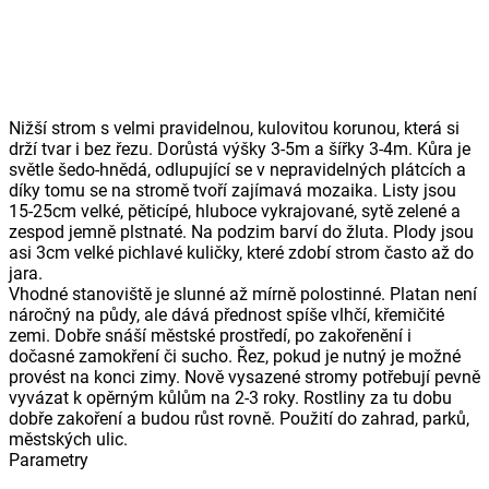
Nižší strom s velmi pravidelnou, kulovitou korunou, která si
drží tvar i bez řezu. Dorůstá výšky 3-5m a šířky 3-4m. Kůra je
světle šedo-hnědá, odlupující se v nepravidelných plátcích a
díky tomu se na stromě tvoří zajímavá mozaika. Listy jsou
15-25cm velké, pěticípé, hluboce vykrajované, sytě zelené a
zespod jemně plstnaté. Na podzim barví do žluta. Plody jsou
asi 3cm velké pichlavé kuličky, které zdobí strom často až do
jara.
Vhodné stanoviště je slunné až mírně polostinné. Platan není
náročný na půdy, ale dává přednost spíše vlhčí, křemičité
zemi. Dobře snáší městské prostředí, po zakořenění i
dočasné zamokření či sucho. Řez, pokud je nutný je možné
provést na konci zimy. Nově vysazené stromy potřebují pevně
vyvázat k opěrným kůlům na 2-3 roky. Rostliny za tu dobu
dobře zakoření a budou růst rovně. Použití do zahrad, parků,
městských ulic.
Parametry