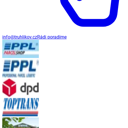
info@truhlikov.cz
Rádi poradíme