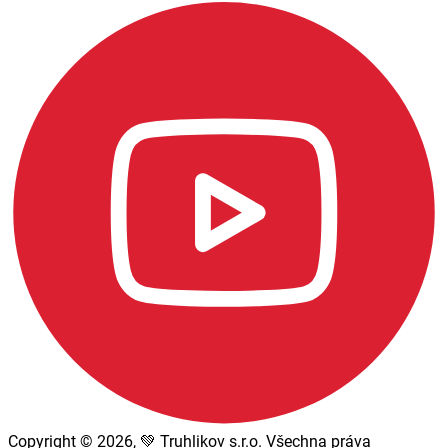
Copyright © 2026, 💚 Truhlikov s.r.o. Všechna práva