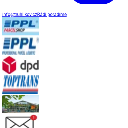
info@truhlikov.cz
Rádi poradíme