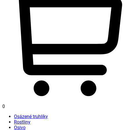
0
Osázené truhlíky
Rostliny
Osivo