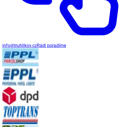
info@truhlikov.cz
Rádi poradíme