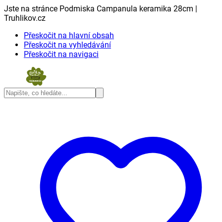
Jste na stránce Podmiska Campanula keramika 28cm |
Truhlikov.cz
Přeskočit na hlavní obsah
Přeskočit na vyhledávání
Přeskočit na navigaci