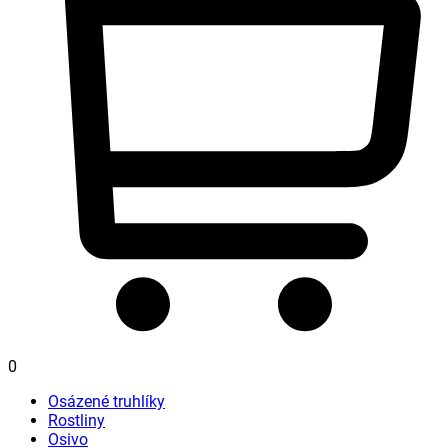
0
Osázené truhlíky
Rostliny
Osivo