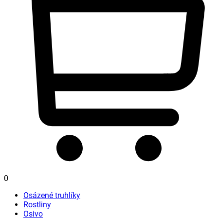
0
Osázené truhlíky
Rostliny
Osivo