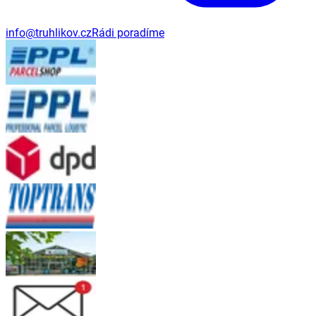
info@truhlikov.cz
Rádi poradíme