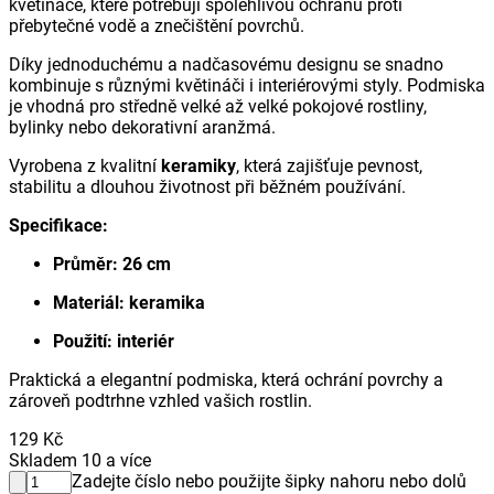
květináče, které potřebují spolehlivou ochranu proti
přebytečné vodě a znečištění povrchů.
Díky jednoduchému a nadčasovému designu se snadno
kombinuje s různými květináči i interiérovými styly. Podmiska
je vhodná pro středně velké až velké pokojové rostliny,
bylinky nebo dekorativní aranžmá.
Vyrobena z kvalitní
keramiky
, která zajišťuje pevnost,
stabilitu a dlouhou životnost při běžném používání.
Specifikace:
Průměr: 26 cm
Materiál: keramika
Použití: interiér
Praktická a elegantní podmiska, která ochrání povrchy a
zároveň podtrhne vzhled vašich rostlin.
129 Kč
Skladem 10 a více
Zadejte číslo nebo použijte šipky nahoru nebo dolů