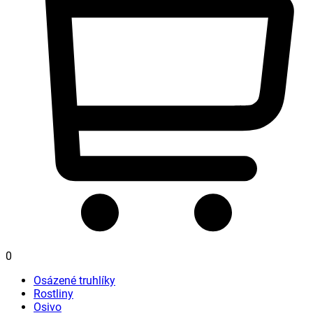
0
Osázené truhlíky
Rostliny
Osivo