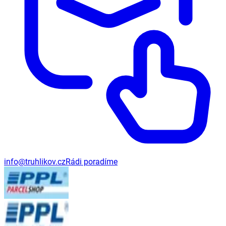
info@truhlikov.cz
Rádi poradíme