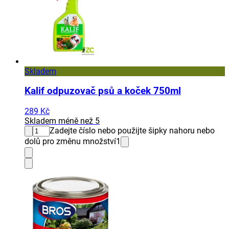
Skladem
Kalif odpuzovač psů a koček 750ml
289 Kč
Skladem méně než 5
Zadejte číslo nebo použijte šipky nahoru nebo
dolů pro změnu množství
1