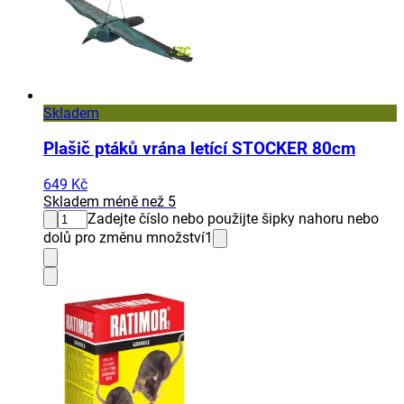
Skladem
Plašič ptáků vrána letící STOCKER 80cm
649 Kč
Skladem méně než 5
Zadejte číslo nebo použijte šipky nahoru nebo
dolů pro změnu množství
1