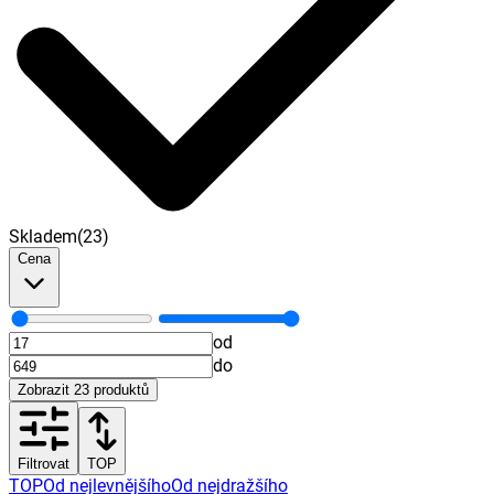
Skladem
(
23
)
Cena
od
do
Zobrazit
23
produktů
Filtrovat
TOP
TOP
Od nejlevnějšího
Od nejdražšího