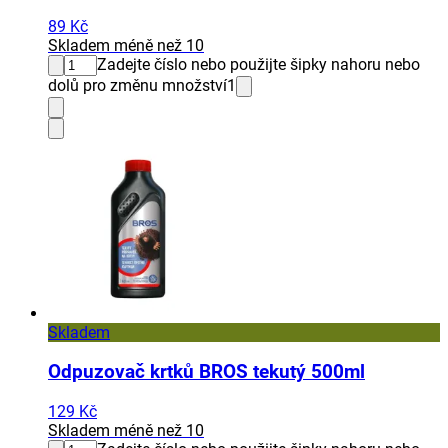
89 Kč
Skladem méně než 10
Zadejte číslo nebo použijte šipky nahoru nebo
dolů pro změnu množství
1
Skladem
Odpuzovač krtků BROS tekutý 500ml
129 Kč
Skladem méně než 10