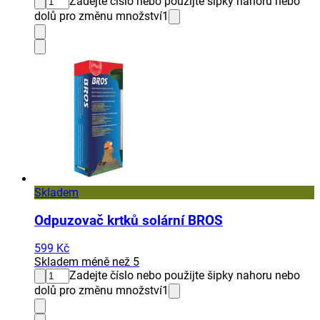
Zadejte číslo nebo použijte šipky nahoru nebo
dolů pro změnu množství
1
Skladem
Odpuzovač krtků solární BROS
599 Kč
Skladem méně než 5
Zadejte číslo nebo použijte šipky nahoru nebo
dolů pro změnu množství
1