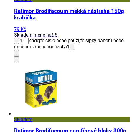
Ratimor Brodifacoum měkká nástraha 150g
krabička
79 Kč
Skladem méně než 5
Zadejte číslo nebo použijte šipky nahoru nebo
dolů pro změnu množství
1
Skladem
Ratimor Brodifacoum parafínové bloky 300g