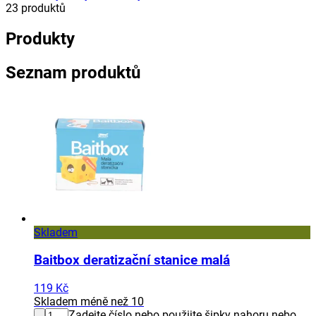
23
produktů
Produkty
Seznam produktů
Skladem
Baitbox deratizační stanice malá
119 Kč
Skladem méně než 10
Zadejte číslo nebo použijte šipky nahoru nebo