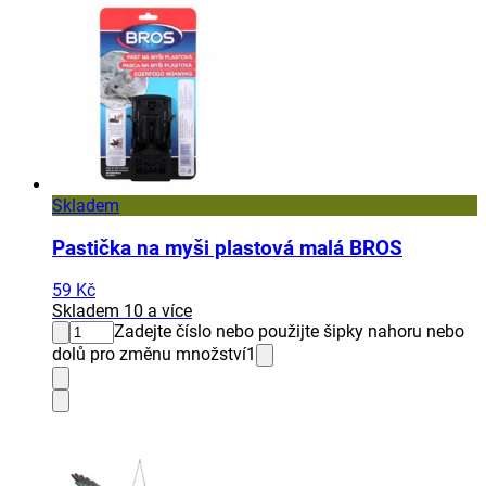
Skladem
Pastička na myši plastová malá BROS
59 Kč
Skladem 10 a více
Zadejte číslo nebo použijte šipky nahoru nebo
dolů pro změnu množství
1