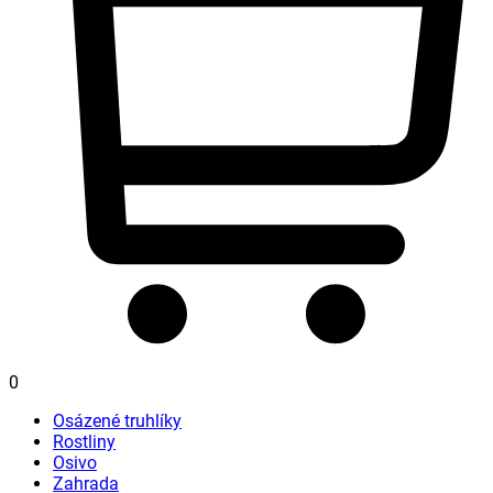
0
Osázené truhlíky
Rostliny
Osivo
Zahrada