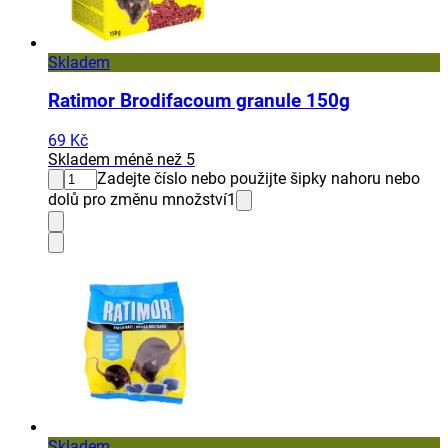
Skladem
Ratimor Brodifacoum granule 150g
69 Kč
Skladem méně než 5
Zadejte číslo nebo použijte šipky nahoru nebo
dolů pro změnu množství
1
Skladem