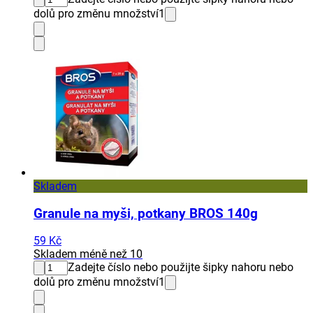
dolů pro změnu množství
1
Skladem
Granule na myši, potkany BROS 140g
59 Kč
Skladem méně než 10
Zadejte číslo nebo použijte šipky nahoru nebo
dolů pro změnu množství
1