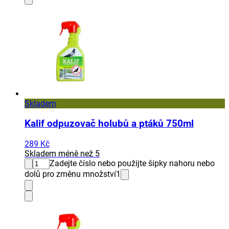
Skladem
Kalif odpuzovač holubů a ptáků 750ml
289 Kč
Skladem méně než 5
Zadejte číslo nebo použijte šipky nahoru nebo
dolů pro změnu množství
1