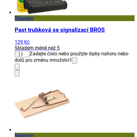
Skladem
Past trubková se signalizací BROS
129 Kč
Skladem méně než 5
Zadejte číslo nebo použijte šipky nahoru nebo
dolů pro změnu množství
1
Skladem