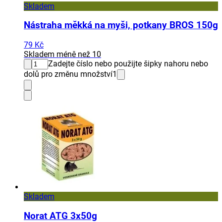
Skladem
Nástraha měkká na myši, potkany BROS 150g
79 Kč
Skladem méně než 10
Zadejte číslo nebo použijte šipky nahoru nebo
dolů pro změnu množství
1
Skladem
Norat ATG 3x50g