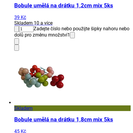
Bobule umělá na drátku 1,2cm mix 5ks
39 Kč
Skladem 10 a více
Zadejte číslo nebo použijte šipky nahoru nebo
dolů pro změnu množství
1
Skladem
Bobule umělá na drátku 1,8cm mix 5ks
45 Kč