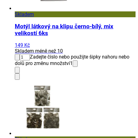
Skladem
Motýl látkový na klipu černo-bílý, mix
velikostí 6ks
149 Kč
Skladem méně než 10
Zadejte číslo nebo použijte šipky nahoru nebo
dolů pro změnu množství
1