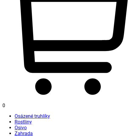
0
Osázené truhlíky
Rostliny
Osivo
Zahrada