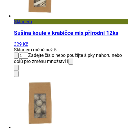
Skladem
Sušina koule v krabičce mix přírodní 12ks
329 Kč
Skladem méně než 5
Zadejte číslo nebo použijte šipky nahoru nebo
dolů pro změnu množství
1