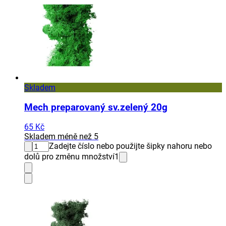
Skladem
Mech preparovaný sv.zelený 20g
65 Kč
Skladem méně než 5
Zadejte číslo nebo použijte šipky nahoru nebo
dolů pro změnu množství
1