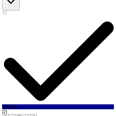
Novinka
(
2
)