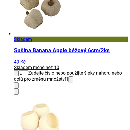
Skladem
Sušina Banana Apple béžový 6cm/2ks
49 Kč
Skladem méně než 10
Zadejte číslo nebo použijte šipky nahoru nebo
dolů pro změnu množství
1