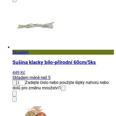
Skladem
Sušina klacky bílo-přírodní 60cm/5ks
449 Kč
Skladem méně než 5
Zadejte číslo nebo použijte šipky nahoru nebo
dolů pro změnu množství
1