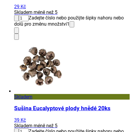
29 Kč
Skladem méně než 5
Zadejte číslo nebo použijte šipky nahoru nebo
dolů pro změnu množství
1
Skladem
Sušina Eucalyptové plody hnědé 20ks
39 Kč
Skladem méně než 5
Zadejte číslo nebo použijte šipky nahoru nebo