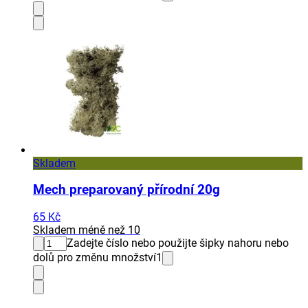
Skladem
Mech preparovaný přírodní 20g
65 Kč
Skladem méně než 10
Zadejte číslo nebo použijte šipky nahoru nebo
dolů pro změnu množství
1