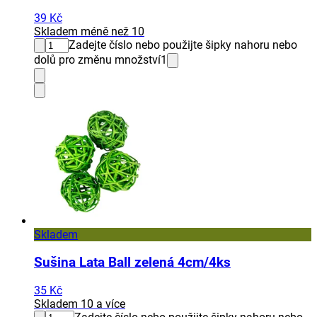
39 Kč
Skladem méně než 10
Zadejte číslo nebo použijte šipky nahoru nebo
dolů pro změnu množství
1
Skladem
Sušina Lata Ball zelená 4cm/4ks
35 Kč
Skladem 10 a více