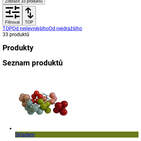
Zobrazit
33
produktů
Filtrovat
TOP
TOP
Od nejlevnějšího
Od nejdražšího
33
produktů
Produkty
Seznam produktů
Skladem