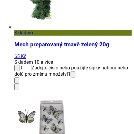
Skladem
Mech preparovaný tmavě zelený 20g
65 Kč
Skladem 10 a více
Zadejte číslo nebo použijte šipky nahoru nebo
dolů pro změnu množství
1