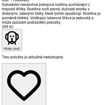
Kód
:
116000482
Sukulentní nenáročná pokojová rostlina pocházející z
tropické Afriky. Rostlina tvoří pevné, dužnaté stonky s
drobnými, zelenými lístky, které rychle opadávají. Rostlina je
poměrně křehká. Vytékající latexová šťáva je jedovatá a
může způsobit podráždění pokožky.
399 Kč
Hlídat zboží
Tato položka je aktuálně nedostupná