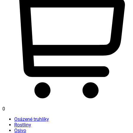
0
Osázené truhlíky
Rostliny
Osivo