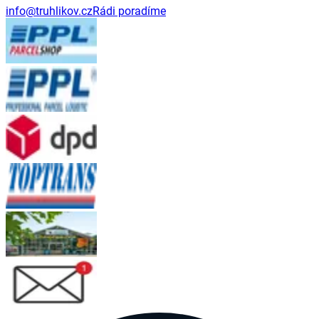
info@truhlikov.cz
Rádi poradíme