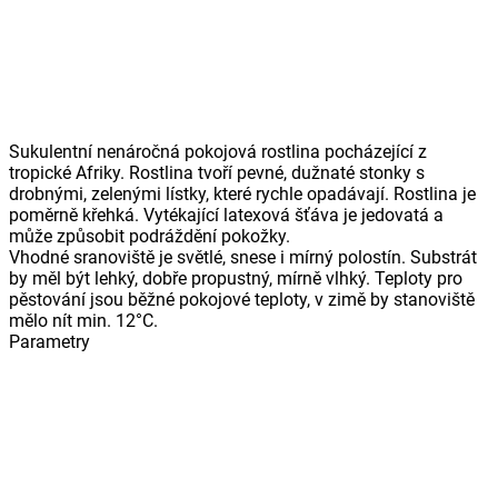
Sukulentní nenáročná pokojová rostlina pocházející z
tropické Afriky. Rostlina tvoří pevné, dužnaté stonky s
drobnými, zelenými lístky, které rychle opadávají. Rostlina je
poměrně křehká. Vytékající latexová šťáva je jedovatá a
může způsobit podráždění pokožky.
Vhodné sranoviště je světlé, snese i mírný polostín. Substrát
by měl být lehký, dobře propustný, mírně vlhký. Teploty pro
pěstování jsou běžné pokojové teploty, v zimě by stanoviště
mělo nít min. 12°C.
Parametry