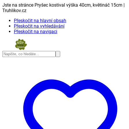
Jste na stránce Pryšec kostival výška 40cm, květináč 15cm |
Truhlikov.cz
Přeskočit na hlavní obsah
Přeskočit na vyhledávání
Přeskočit na navigaci