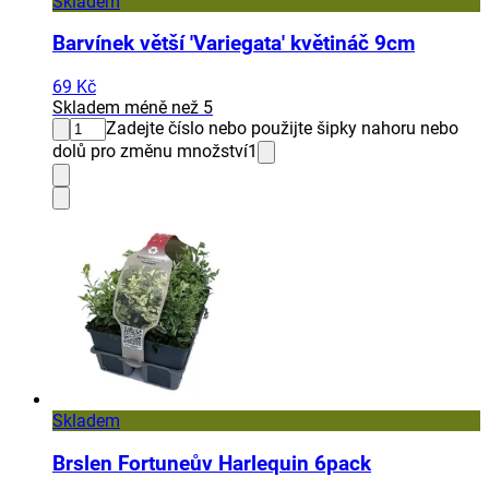
Skladem
Barvínek větší 'Variegata' květináč 9cm
69 Kč
Skladem méně než 5
Zadejte číslo nebo použijte šipky nahoru nebo
dolů pro změnu množství
1
Skladem
Brslen Fortuneův Harlequin 6pack