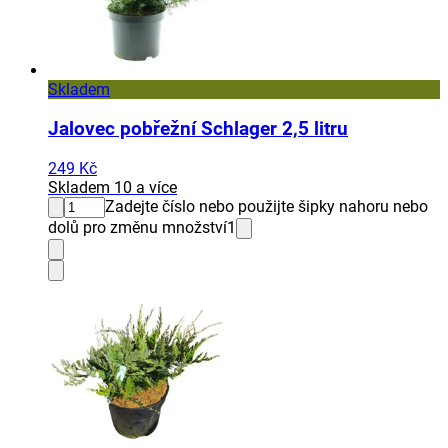
Skladem
Jalovec pobřežní Schlager 2,5 litru
249 Kč
Skladem 10 a více
Zadejte číslo nebo použijte šipky nahoru nebo
dolů pro změnu množství
1