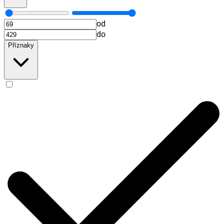
od
do
Příznaky