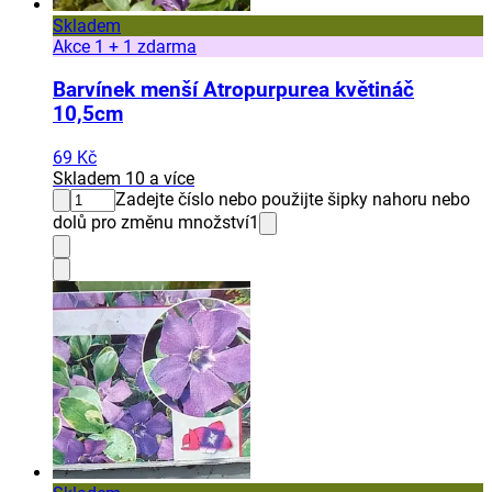
Skladem
Akce 1 + 1 zdarma
Barvínek menší Atropurpurea květináč
10,5cm
69 Kč
Skladem 10 a více
Zadejte číslo nebo použijte šipky nahoru nebo
dolů pro změnu množství
1