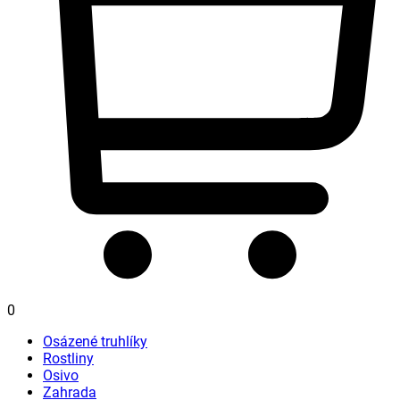
0
Osázené truhlíky
Rostliny
Osivo
Zahrada