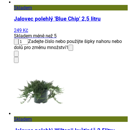
Skladem
Jalovec polehlý 'Blue Chip' 2,5 litru
249 Kč
Skladem méně než 5
Zadejte číslo nebo použijte šipky nahoru nebo
dolů pro změnu množství
1
Skladem