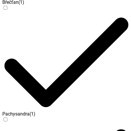
Břečťan
(
1
)
Pachysandra
(
1
)