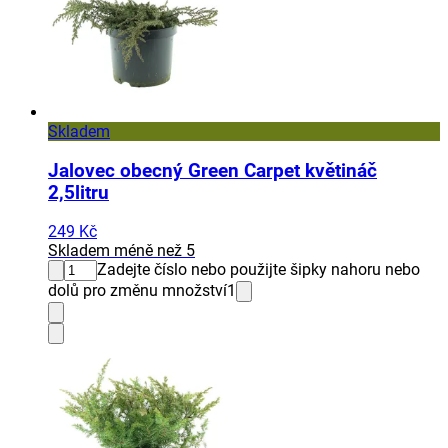
Skladem
Jalovec obecný Green Carpet květináč
2,5litru
249 Kč
Skladem méně než 5
Zadejte číslo nebo použijte šipky nahoru nebo
dolů pro změnu množství
1