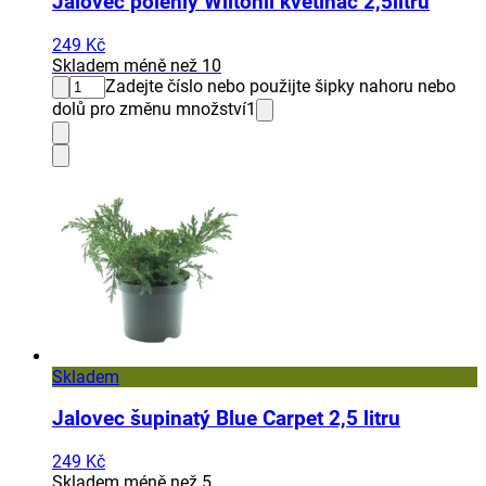
Jalovec polehlý Wiltonii květináč 2,5litru
249 Kč
Skladem méně než 10
Zadejte číslo nebo použijte šipky nahoru nebo
dolů pro změnu množství
1
Skladem
Jalovec šupinatý Blue Carpet 2,5 litru
249 Kč
Skladem méně než 5