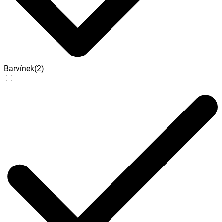
Barvínek
(
2
)