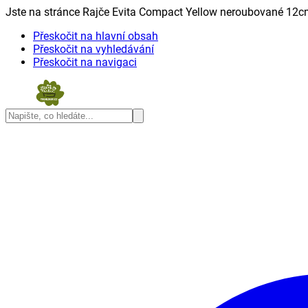
Jste na stránce Rajče Evita Compact Yellow neroubované 12cm
Přeskočit na hlavní obsah
Přeskočit na vyhledávání
Přeskočit na navigaci