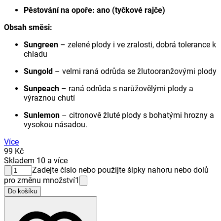
Pěstování na opoře:
ano (tyčkové rajče)
Obsah směsi:
Sungreen
– zelené plody i ve zralosti, dobrá tolerance k
chladu
Sungold
– velmi raná odrůda se žlutooranžovými plody
Sunpeach
– raná odrůda s narůžovělými plody a
výraznou chutí
Sunlemon
– citronově žluté plody s bohatými hrozny a
vysokou násadou.
Více
99 Kč
Skladem 10 a více
Zadejte číslo nebo použijte šipky nahoru nebo dolů
pro změnu množství
1
Do košíku