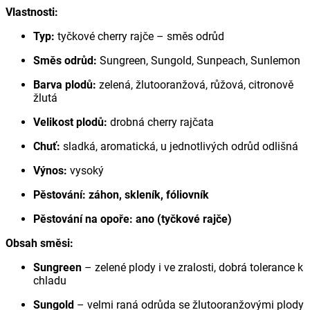
Vlastnosti:
Typ:
tyčkové cherry rajče – směs odrůd
Směs odrůd:
Sungreen, Sungold, Sunpeach, Sunlemon
Barva plodů:
zelená, žlutooranžová, růžová, citronově
žlutá
Velikost plodů:
drobná cherry rajčata
Chuť:
sladká, aromatická, u jednotlivých odrůd odlišná
Výnos:
vysoký
Pěstování:
záhon, skleník, fóliovník
Pěstování na opoře:
ano (tyčkové rajče)
Obsah směsi:
Sungreen
– zelené plody i ve zralosti, dobrá tolerance k
chladu
Sungold
– velmi raná odrůda se žlutooranžovými plody