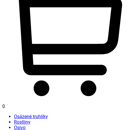
0
Osázené truhlíky
Rostliny
Osivo