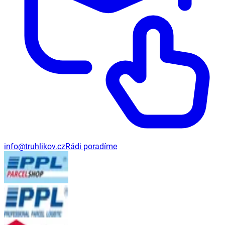
info@truhlikov.cz
Rádi poradíme