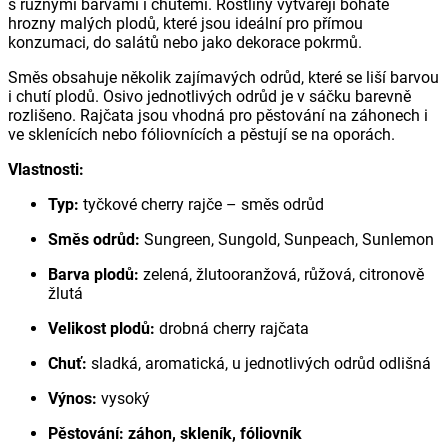
s různými barvami i chutěmi. Rostliny vytvářejí bohaté
hrozny malých plodů, které jsou ideální pro přímou
konzumaci, do salátů nebo jako dekorace pokrmů.
Směs obsahuje několik zajímavých odrůd, které se liší barvou
i chutí plodů. Osivo jednotlivých odrůd je v sáčku barevně
rozlišeno. Rajčata jsou vhodná pro pěstování na záhonech i
ve sklenících nebo fóliovnících a pěstují se na oporách.
Vlastnosti:
Typ:
tyčkové cherry rajče – směs odrůd
Směs odrůd:
Sungreen, Sungold, Sunpeach, Sunlemon
Barva plodů:
zelená, žlutooranžová, růžová, citronově
žlutá
Velikost plodů:
drobná cherry rajčata
Chuť:
sladká, aromatická, u jednotlivých odrůd odlišná
Výnos:
vysoký
Pěstování:
záhon, skleník, fóliovník