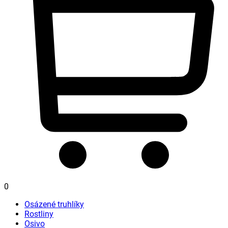
0
Osázené truhlíky
Rostliny
Osivo