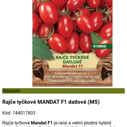
Skladem
Rajče tyčkové MANDAT F1 datlové (MS)
Kód
:
144017803
Rajče tyčkové
Mandat F1
je raný a velmi plodný hybrid