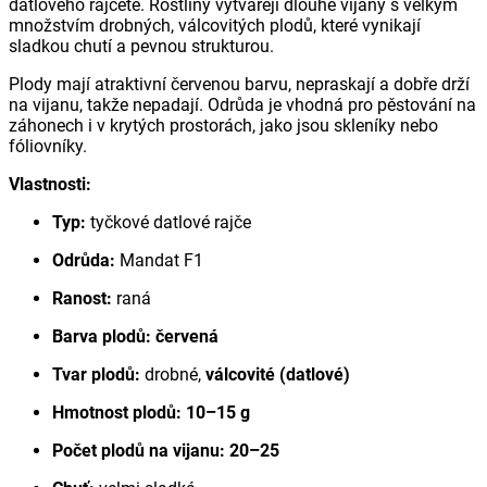
datlového rajčete. Rostliny vytvářejí dlouhé vijany s velkým
množstvím drobných, válcovitých plodů, které vynikají
sladkou chutí a pevnou strukturou.
Plody mají atraktivní červenou barvu, nepraskají a dobře drží
na vijanu, takže nepadají. Odrůda je vhodná pro pěstování na
záhonech i v krytých prostorách, jako jsou skleníky nebo
fóliovníky.
Vlastnosti:
Typ:
tyčkové datlové rajče
Odrůda:
Mandat F1
Ranost:
raná
Barva plodů:
červená
Tvar plodů:
drobné,
válcovité (datlové)
Hmotnost plodů:
10–15 g
Počet plodů na vijanu:
20–25