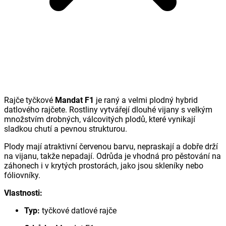
Rajče tyčkové
Mandat F1
je raný a velmi plodný hybrid
datlového rajčete. Rostliny vytvářejí dlouhé vijany s velkým
množstvím drobných, válcovitých plodů, které vynikají
sladkou chutí a pevnou strukturou.
Plody mají atraktivní červenou barvu, nepraskají a dobře drží
na vijanu, takže nepadají. Odrůda je vhodná pro pěstování na
záhonech i v krytých prostorách, jako jsou skleníky nebo
fóliovníky.
Vlastnosti:
Typ:
tyčkové datlové rajče