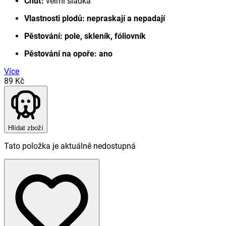
Chuť:
velmi sladká
Vlastnosti plodů:
nepraskají a nepadají
Pěstování:
pole, skleník, fóliovník
Pěstování na opoře:
ano
Více
89 Kč
Hlídat zboží
Tato položka je aktuálně nedostupná