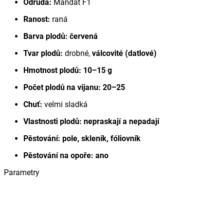
Odrůda:
Mandat F1
Ranost:
raná
Barva plodů:
červená
Tvar plodů:
drobné,
válcovité (datlové)
Hmotnost plodů:
10–15 g
Počet plodů na vijanu:
20–25
Chuť:
velmi sladká
Vlastnosti plodů:
nepraskají a nepadají
Pěstování:
pole, skleník, fóliovník
Pěstování na opoře:
ano
Parametry