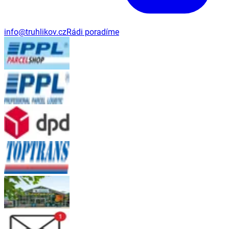
info@truhlikov.cz
Rádi poradíme