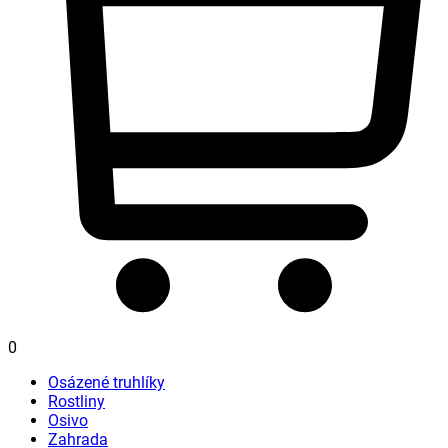
0
Osázené truhlíky
Rostliny
Osivo
Zahrada