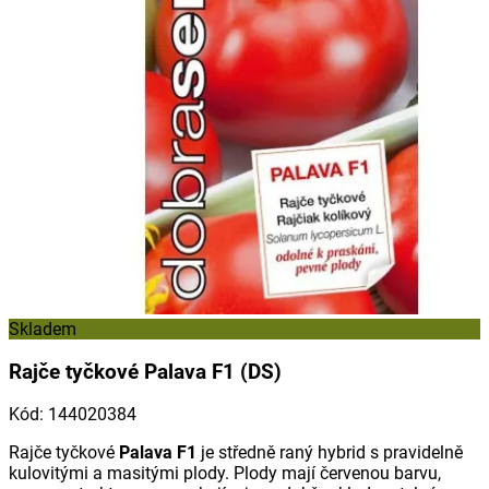
Skladem
Rajče tyčkové Palava F1 (DS)
Kód
:
144020384
Rajče tyčkové
Palava F1
je středně raný hybrid s pravidelně
kulovitými a masitými plody. Plody mají červenou barvu,