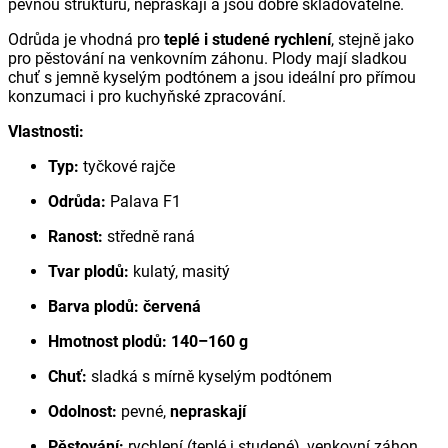
pevnou strukturu, nepraskají a jsou dobře skladovatelné.
Odrůda je vhodná pro
teplé i studené rychlení
, stejně jako
pro pěstování na venkovním záhonu. Plody mají sladkou
chuť s jemně kyselým podtónem a jsou ideální pro přímou
konzumaci i pro kuchyňské zpracování.
Vlastnosti:
Typ:
tyčkové rajče
Odrůda:
Palava F1
Ranost:
středně raná
Tvar plodů:
kulatý, masitý
Barva plodů:
červená
Hmotnost plodů:
140–160 g
Chuť:
sladká s mírně kyselým podtónem
Odolnost:
pevné,
nepraskají
Pěstování:
rychlení (teplé i studené), venkovní záhon