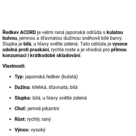
Ředkev ACORD
je velmi raná japonská odrůda s
kulatou
bulvou
, jemnou a šťavnatou dužinou sněhově bílé barvy.
Slupka je
bílá
, u hlavy světle zelená. Tato odrůda je
vysoce
odolná proti praskání
, rychle roste a je vhodná pro
přímou
konzumaci i krátkodobé skladování
.
Vlastnosti:
Typ:
japonská ředkev (kulatá)
Dužina:
křehká, šťavnatá, bílá
Slupka:
bílá, u hlavy světle zelená
Chuť:
jemně pikantní
Růst:
rychlý, raný
Výnos:
vysoký