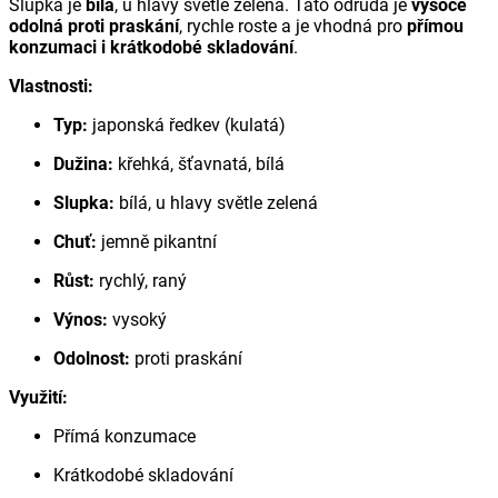
Slupka je
bílá
, u hlavy světle zelená. Tato odrůda je
vysoce
odolná proti praskání
, rychle roste a je vhodná pro
přímou
konzumaci i krátkodobé skladování
.
Vlastnosti:
Typ:
japonská ředkev (kulatá)
Dužina:
křehká, šťavnatá, bílá
Slupka:
bílá, u hlavy světle zelená
Chuť:
jemně pikantní
Růst:
rychlý, raný
Výnos:
vysoký
Odolnost:
proti praskání
Využití:
Přímá konzumace
Krátkodobé skladování