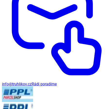
info@truhlikov.cz
Rádi poradíme