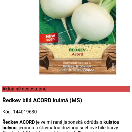
Aktuálně nedostupné
Ředkev bílá ACORD kulatá (MS)
Kód
:
144019630
Ředkev ACORD
je velmi raná japonská odrůda s
kulatou
bulvou
, jemnou a šťavnatou dužinou sněhově bílé barvy.