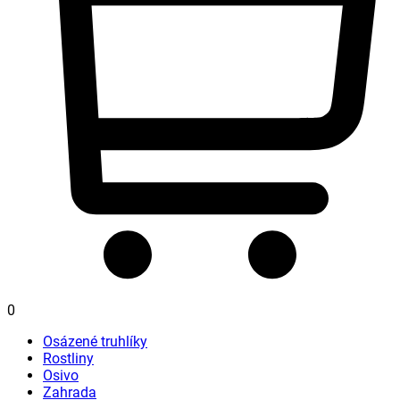
0
Osázené truhlíky
Rostliny
Osivo
Zahrada