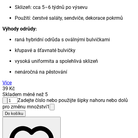
Sklizeň: cca 5–6 týdnů po výsevu
Použití: čerstvé saláty, sendviče, dekorace pokrmů
Výhody odrůdy:
raná hybridní odrůda s oválnými bulvičkami
křupavé a šťavnaté bulvičky
vysoká uniformita a spolehlivá sklizeň
nenáročná na pěstování
Více
39 Kč
Skladem méně než 5
Zadejte číslo nebo použijte šipky nahoru nebo dolů
pro změnu množství
1
Do košíku