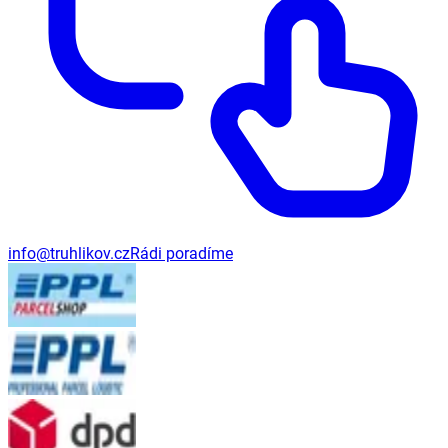
info@truhlikov.cz
Rádi poradíme