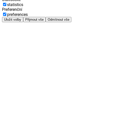
statistics
Preferenční
preferences
Uložit volby
Přijmout vše
Odmítnout vše