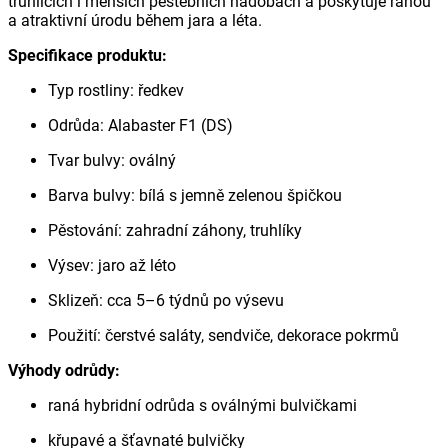
truhlících i menších pěstebních nádobách a poskytuje ranou
a atraktivní úrodu během jara a léta.
Specifikace produktu:
Typ rostliny: ředkev
Odrůda: Alabaster F1 (DS)
Tvar bulvy: oválný
Barva bulvy: bílá s jemně zelenou špičkou
Pěstování: zahradní záhony, truhlíky
Výsev: jaro až léto
Sklizeň: cca 5–6 týdnů po výsevu
Použití: čerstvé saláty, sendviče, dekorace pokrmů
Výhody odrůdy:
raná hybridní odrůda s oválnými bulvičkami
křupavé a šťavnaté bulvičky