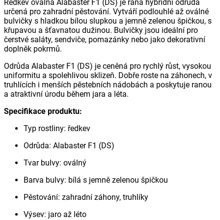
Ředkev oválná Alabaster F1 (DS) je raná hybridní odrůda
určená pro zahradní pěstování. Vytváří podlouhlé až oválné
bulvičky s hladkou bílou slupkou a jemně zelenou špičkou, s
křupavou a šťavnatou dužinou. Bulvičky jsou ideální pro
čerstvé saláty, sendviče, pomazánky nebo jako dekorativní
doplněk pokrmů.
Odrůda Alabaster F1 (DS) je ceněná pro rychlý růst, vysokou
uniformitu a spolehlivou sklizeň. Dobře roste na záhonech, v
truhlících i menších pěstebních nádobách a poskytuje ranou
a atraktivní úrodu během jara a léta.
Specifikace produktu:
Typ rostliny: ředkev
Odrůda: Alabaster F1 (DS)
Tvar bulvy: oválný
Barva bulvy: bílá s jemně zelenou špičkou
Pěstování: zahradní záhony, truhlíky
Výsev: jaro až léto