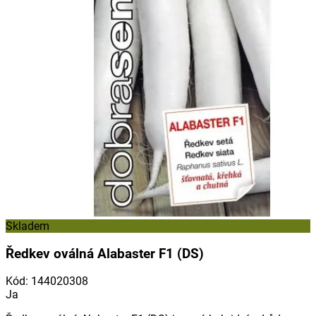
Skladem
Ředkev oválná Alabaster F1 (DS)
Kód
:
144020308
Ja