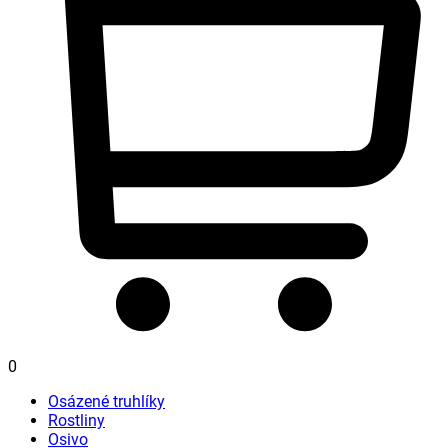
0
Osázené truhlíky
Rostliny
Osivo