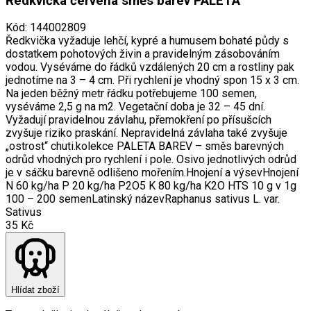
Ředkvička červená směs barev PALETA
Kód
:
144002809
Ředkvička vyžaduje lehčí, kypré a humusem bohaté půdy s
dostatkem pohotových živin a pravidelným zásobováním
vodou. Vyséváme do řádků vzdálených 20 cm a rostliny pak
jednotíme na 3 – 4 cm. Při rychlení je vhodný spon 15 x 3 cm.
Na jeden běžný metr řádku potřebujeme 100 semen,
vyséváme 2,5 g na m2. Vegetační doba je 32 – 45 dní.
Vyžadují pravidelnou závlahu, přemokření po přísušcích
zvyšuje riziko praskání. Nepravidelná závlaha také zvyšuje
„ostrost“ chuti.kolekce PALETA BAREV – směs barevných
odrůd vhodných pro rychlení i pole. Osivo jednotlivých odrůd
je v sáčku barevně odlišeno mořením.Hnojení a výsevHnojení
N 60 kg/ha P 20 kg/ha P2O5 K 80 kg/ha K2O HTS 10 g v 1g
100 – 200 semenLatinský názevRaphanus sativus L. var.
Sativus
35 Kč
Hlídat zboží