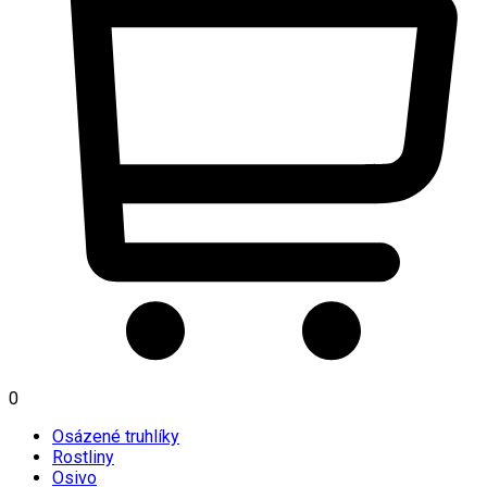
0
Osázené truhlíky
Rostliny
Osivo