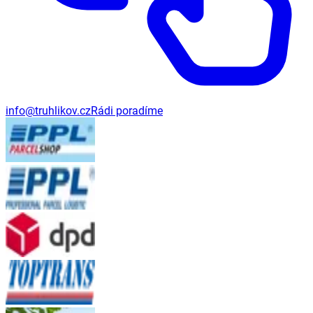
info@truhlikov.cz
Rádi poradíme