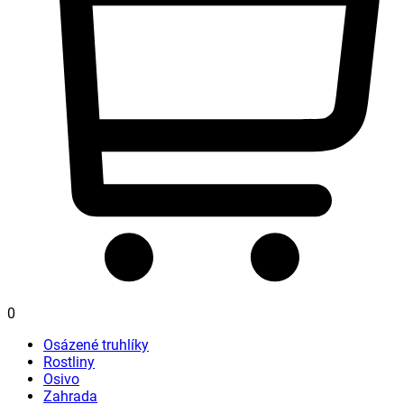
0
Osázené truhlíky
Rostliny
Osivo
Zahrada