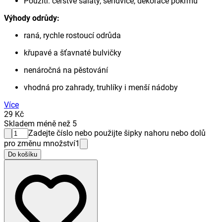
Použití: čerstvé saláty, sendviče, dekorace pokrmů
Výhody odrůdy:
raná, rychle rostoucí odrůda
křupavé a šťavnaté bulvičky
nenáročná na pěstování
vhodná pro zahrady, truhlíky i menší nádoby
Více
29 Kč
Skladem méně než 5
Zadejte číslo nebo použijte šipky nahoru nebo dolů
pro změnu množství
1
Do košíku