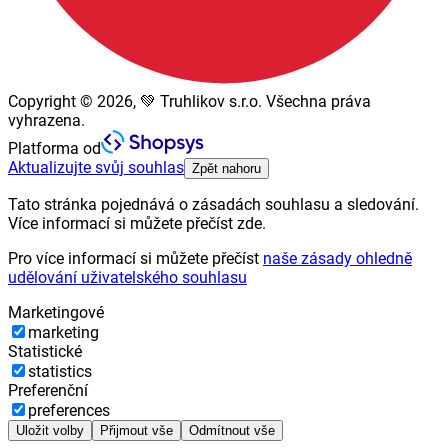
Copyright © 2026, 💚 Truhlikov s.r.o. Všechna práva
vyhrazena.
Platforma od
Aktualizujte svůj souhlas
Zpět nahoru
Tato stránka pojednává o zásadách souhlasu a sledování.
Více informací si můžete přečíst zde.
Pro více informací si můžete přečíst
naše zásady ohledně
udělování uživatelského souhlasu
Marketingové
marketing
Statistické
statistics
Preferenční
preferences
Uložit volby
Přijmout vše
Odmítnout vše