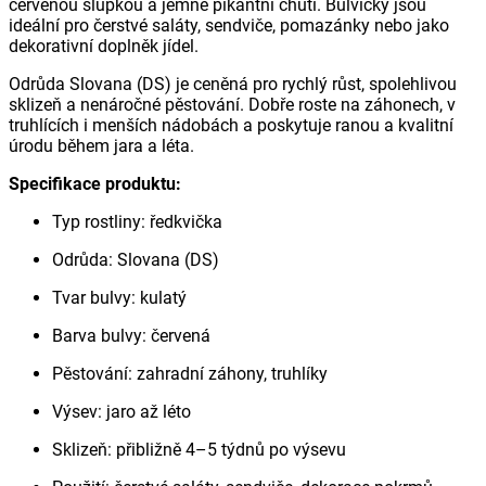
červenou slupkou a jemně pikantní chutí. Bulvičky jsou
ideální pro čerstvé saláty, sendviče, pomazánky nebo jako
dekorativní doplněk jídel.
Odrůda Slovana (DS) je ceněná pro rychlý růst, spolehlivou
sklizeň a nenáročné pěstování. Dobře roste na záhonech, v
truhlících i menších nádobách a poskytuje ranou a kvalitní
úrodu během jara a léta.
Specifikace produktu:
Typ rostliny: ředkvička
Odrůda: Slovana (DS)
Tvar bulvy: kulatý
Barva bulvy: červená
Pěstování: zahradní záhony, truhlíky
Výsev: jaro až léto
Sklizeň: přibližně 4–5 týdnů po výsevu