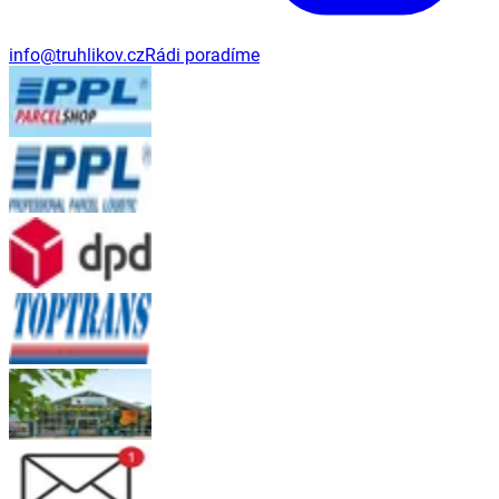
info@truhlikov.cz
Rádi poradíme