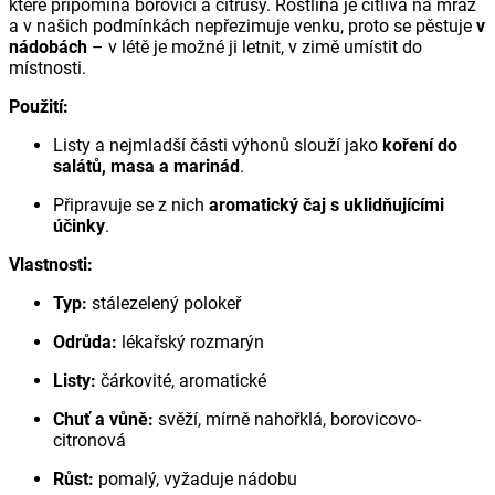
které připomíná borovici a citrusy. Rostlina je citlivá na mráz
a v našich podmínkách nepřezimuje venku, proto se pěstuje
v
nádobách
– v létě je možné ji letnit, v zimě umístit do
místnosti.
Použití:
Listy a nejmladší části výhonů slouží jako
koření do
salátů, masa a marinád
.
Připravuje se z nich
aromatický čaj s uklidňujícími
účinky
.
Vlastnosti:
Typ:
stálezelený polokeř
Odrůda:
lékařský rozmarýn
Listy:
čárkovité, aromatické
Chuť a vůně:
svěží, mírně nahořklá, borovicovo-
citronová
Růst:
pomalý, vyžaduje nádobu