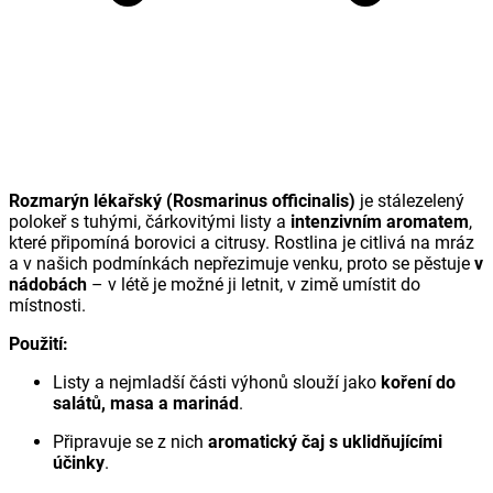
Rozmarýn lékařský (Rosmarinus officinalis)
je stálezelený
polokeř s tuhými, čárkovitými listy a
intenzivním aromatem
,
které připomíná borovici a citrusy. Rostlina je citlivá na mráz
a v našich podmínkách nepřezimuje venku, proto se pěstuje
v
nádobách
– v létě je možné ji letnit, v zimě umístit do
místnosti.
Použití:
Listy a nejmladší části výhonů slouží jako
koření do
salátů, masa a marinád
.
Připravuje se z nich
aromatický čaj s uklidňujícími
účinky
.