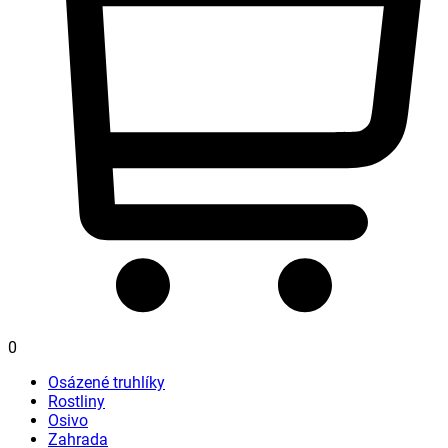
0
Osázené truhlíky
Rostliny
Osivo
Zahrada