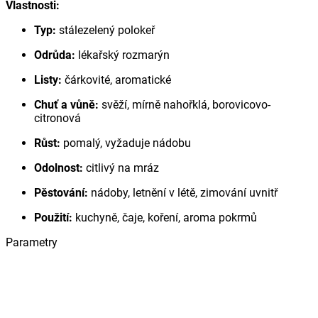
Vlastnosti:
Typ:
stálezelený polokeř
Odrůda:
lékařský rozmarýn
Listy:
čárkovité, aromatické
Chuť a vůně:
svěží, mírně nahořklá, borovicovo-
citronová
Růst:
pomalý, vyžaduje nádobu
Odolnost:
citlivý na mráz
Pěstování:
nádoby, letnění v létě, zimování uvnitř
Použití:
kuchyně, čaje, koření, aroma pokrmů
Parametry