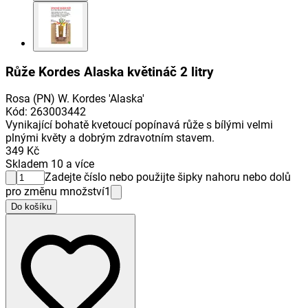
Růže Kordes Alaska květináč 2 litry
Rosa (PN) W. Kordes 'Alaska'
Kód
:
263003442
Vynikající bohatě kvetoucí popínavá růže s bílými velmi
plnými květy a dobrým zdravotním stavem.
349 Kč
Skladem 10 a více
Zadejte číslo nebo použijte šipky nahoru nebo dolů
pro změnu množství
1
Do košíku