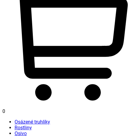
0
Osázené truhlíky
Rostliny
Osivo