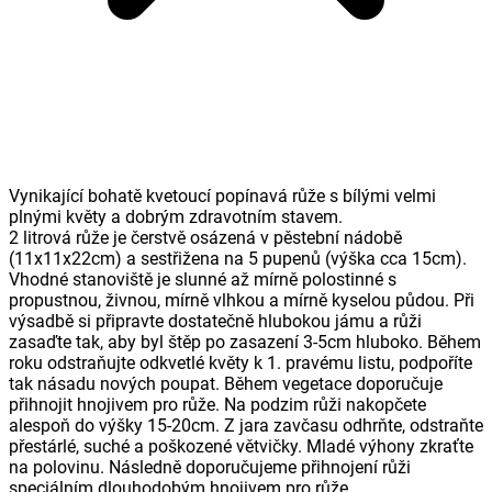
Vynikající bohatě kvetoucí popínavá růže s bílými velmi
plnými květy a dobrým zdravotním stavem.
2 litrová růže je čerstvě osázená v pěstební nádobě
(11x11x22cm) a sestřižena na 5 pupenů (výška cca 15cm).
Vhodné stanoviště je slunné až mírně polostinné s
propustnou, živnou, mírně vlhkou a mírně kyselou půdou. Při
výsadbě si připravte dostatečně hlubokou jámu a růži
zasaďte tak, aby byl štěp po zasazení 3-5cm hluboko. Během
roku odstraňujte odkvetlé květy k 1. pravému listu, podpoříte
tak násadu nových poupat. Během vegetace doporučuje
přihnojit hnojivem pro růže. Na podzim růži nakopčete
alespoň do výšky 15-20cm. Z jara zavčasu odhrňte, odstraňte
přestárlé, suché a poškozené větvičky. Mladé výhony zkraťte
na polovinu. Následně doporučujeme přihnojení růži
speciálním dlouhodobým hnojivem pro růže.