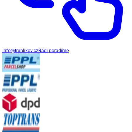
info@truhlikov.cz
Rádi poradíme