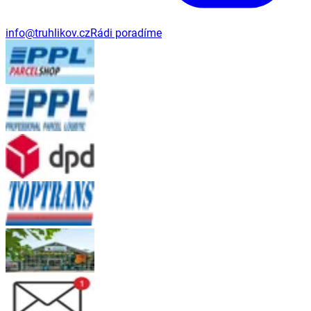
info@truhlikov.cz
Rádi poradíme