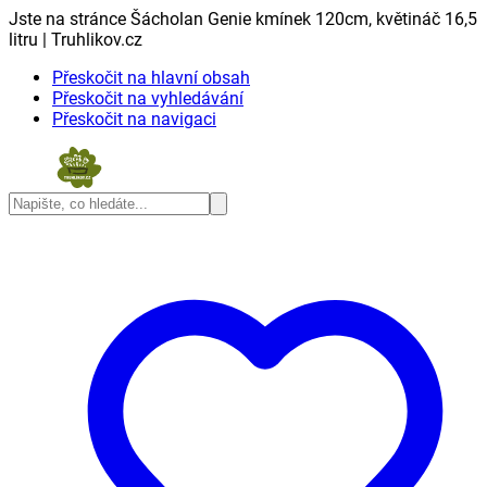
Jste na stránce Šácholan Genie kmínek 120cm, květináč 16,5
litru | Truhlikov.cz
Přeskočit na hlavní obsah
Přeskočit na vyhledávání
Přeskočit na navigaci