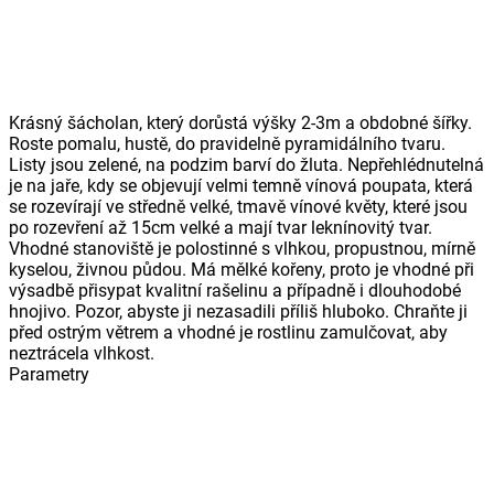
Krásný šácholan, který dorůstá výšky 2-3m a obdobné šířky.
Roste pomalu, hustě, do pravidelně pyramidálního tvaru.
Listy jsou zelené, na podzim barví do žluta. Nepřehlédnutelná
je na jaře, kdy se objevují velmi temně vínová poupata, která
se rozevírají ve středně velké, tmavě vínové květy, které jsou
po rozevření až 15cm velké a mají tvar leknínovitý tvar.
Vhodné stanoviště je polostinné s vlhkou, propustnou, mírně
kyselou, živnou půdou. Má mělké kořeny, proto je vhodné při
výsadbě přisypat kvalitní rašelinu a případně i dlouhodobé
hnojivo. Pozor, abyste ji nezasadili příliš hluboko. Chraňte ji
před ostrým větrem a vhodné je rostlinu zamulčovat, aby
neztrácela vlhkost.
Parametry