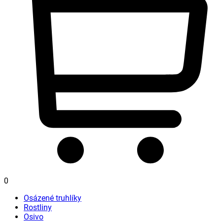
0
Osázené truhlíky
Rostliny
Osivo