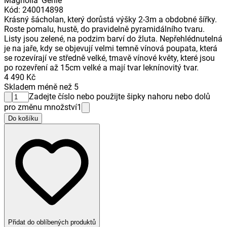
Magnolia 'Genie'
Kód
:
240014898
Krásný šácholan, který dorůstá výšky 2-3m a obdobné šířky.
Roste pomalu, hustě, do pravidelně pyramidálního tvaru.
Listy jsou zelené, na podzim barví do žluta. Nepřehlédnutelná
je na jaře, kdy se objevují velmi temně vínová poupata, která
se rozevírají ve středně velké, tmavě vínové květy, které jsou
po rozevření až 15cm velké a mají tvar leknínovitý tvar.
4 490 Kč
Skladem méně než 5
Zadejte číslo nebo použijte šipky nahoru nebo dolů
pro změnu množství
1
Do košíku
Přidat do oblíbených produktů