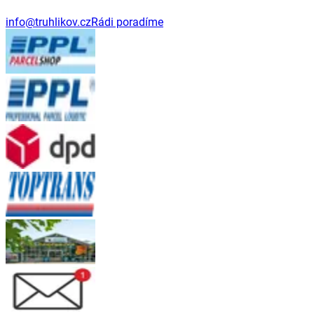
info@truhlikov.cz
Rádi poradíme