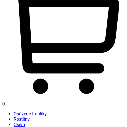
0
Osázené truhlíky
Rostliny
Osivo