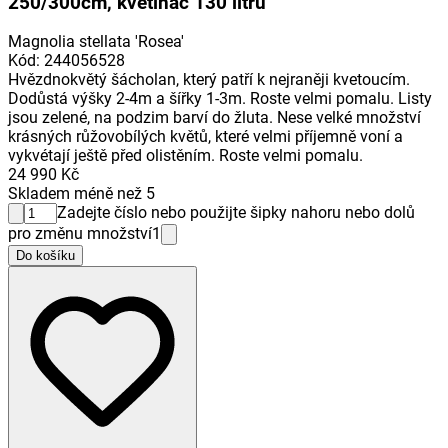
250/300cm, květináč 130 litrů
Magnolia stellata 'Rosea'
Kód
:
244056528
Hvězdnokvětý šácholan, který patří k nejraněji kvetoucím.
Dodůstá výšky 2-4m a šířky 1-3m. Roste velmi pomalu. Listy
jsou zelené, na podzim barví do žluta. Nese velké množství
krásných růžovobílých květů, které velmi příjemně voní a
vykvétají ještě před olistěním. Roste velmi pomalu.
24 990 Kč
Skladem méně než 5
Zadejte číslo nebo použijte šipky nahoru nebo dolů
pro změnu množství
1
Do košíku