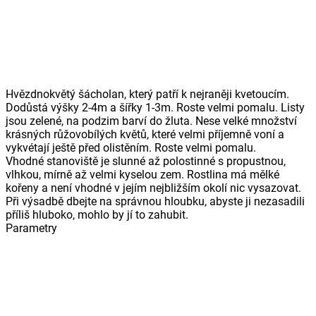
Hvězdnokvětý šácholan, který patří k nejraněji kvetoucím.
Dodůstá výšky 2-4m a šířky 1-3m. Roste velmi pomalu. Listy
jsou zelené, na podzim barví do žluta. Nese velké množství
krásných růžovobílých květů, které velmi příjemně voní a
vykvétají ještě před olistěním. Roste velmi pomalu.
Vhodné stanoviště je slunné až polostinné s propustnou,
vlhkou, mírně až velmi kyselou zem. Rostlina má mělké
kořeny a není vhodné v jejím nejbližším okolí nic vysazovat.
Při výsadbě dbejte na správnou hloubku, abyste ji nezasadili
příliš hluboko, mohlo by jí to zahubit.
Parametry