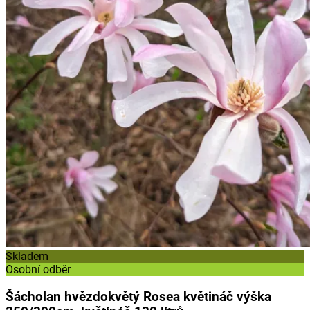
Skladem
Osobní odběr
Šácholan hvězdokvětý Rosea květináč výška