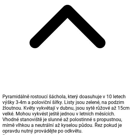
Pyramidálně rostoucí šáchola, který doasuhuje v 10 letech
výšky 3-4m a poloviční šířky. Listy jsou zelené, na podzim
žloutnou. Květy vykvétají v dubnu, jsou sytě růžové až 15cm
velké. Mohou vykvést ještě jednou v letních měsících.
Vhodné stanoviště je slunné až polostinné s propustnou,
mírně vlhkou a neutrální až kyselou půdou. Řez pokud je
opravdu nutný provádějte po odkvětu.