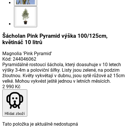
Šácholan Pink Pyramid výška 100/125cm,
květináč 10 litrů
Magnolia 'Pink Pyramid'
Kód
:
244046062
Pyramidálně rostoucí šáchola, který doasuhuje v 10 letech
výšky 3-4m a poloviční šířky. Listy jsou zelené, na podzim
žloutnou. Květy vykvétají v dubnu, jsou sytě růžové až 15cm
velké. Mohou vykvést ještě jednou v letních měsících.
2 990 Kč
Hlídat zboží
Tato položka je aktuálně nedostupná