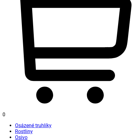
0
Osázené truhlíky
Rostliny
Osivo