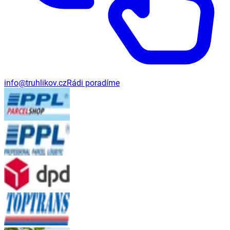
info@truhlikov.cz
Rádi poradíme