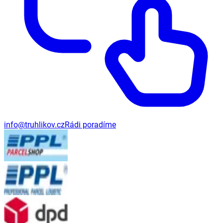
info@truhlikov.cz
Rádi poradíme