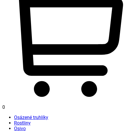
0
Osázené truhlíky
Rostliny
Osivo