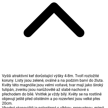
Vyšši atraktivní keř dorůstající výšky 4-8m. Tvoří rozložité
koruny. Listy jsou zelené, oválné a na podzim barví do žluta.
Květy této magnólie jsou velmi voňavé, tvar mají jako široký
tulipán, zvenku jsou narůžovělé až slabě nachové s
přechodem do bílé. Vnitřek je vždy bílý. Květy se na rostlině
objevují ještě před olistěním a po rozevření jsou velké přes
20cm.
Vhodné stanoviště je polostinné s vlhkou, propustnou, mírně