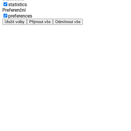
statistics
Preferenční
preferences
Uložit volby
Přijmout vše
Odmítnout vše