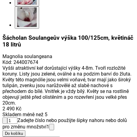
Šácholan Soulangeův výška 100/125cm, květináč
18 litrů
Magnolia soulangeana
Kód
:
244007674
Vyšši atraktivní keř dorůstající výšky 4-8m. Tvoří rozložité
koruny. Listy jsou zelené, oválné a na podzim barví do žluta.
Květy této magnólie jsou velmi voňavé, tvar mají jako široký
tulipán, zvenku jsou narůžovělé až slabě nachové s
přechodem do bílé. Vnitřek je vždy bílý. Květy se na rostlině
objevují ještě před olistěním a po rozevření jsou velké přes
20cm.
2 490 Kč
Skladem méně než 5
Zadejte číslo nebo použijte šipky nahoru nebo dolů
pro změnu množství
1
Do košíku