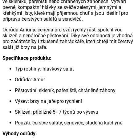
ve skleníku, pařeništi nebo chráněných záhonech. Vytváří
pevné, kompaktní hlávky se svěže zelenými, jemnými a
křehkými listy, které mají příjemnou chuť a jsou ideální pro
přípravu čerstvých salátů a sendvičů.
Odrůda Amur je ceněná pro svůj rychlý růst, spolehlivou
sklizeň a nenáročné pěstování. Díky své odolnosti je vhodná
pro začátečníky i zkušené zahrádkáře, kteří chtějí mít čerstvý
salát již brzy na jaře.
Specifikace produktu:
Typ rostliny: hlávkový salát
Odrůda: Amur
Pěstování: skleník, pařeniště, chráněné záhony
Výsev: brzy na jaře pro rychlení
Sklizeň: přibližně 5–7 týdnů po výsevu
Použití: čerstvé saláty, sendviče, studená kuchyně
Výhody odrůdy: