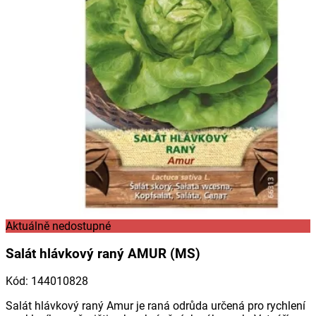
Aktuálně nedostupné
Salát hlávkový raný AMUR (MS)
Kód
:
144010828
Salát hlávkový raný Amur je raná odrůda určená pro rychlení