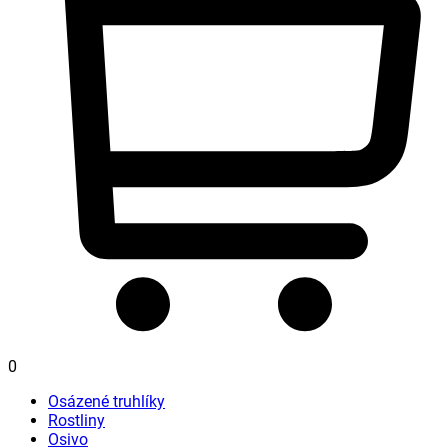
0
Osázené truhlíky
Rostliny
Osivo