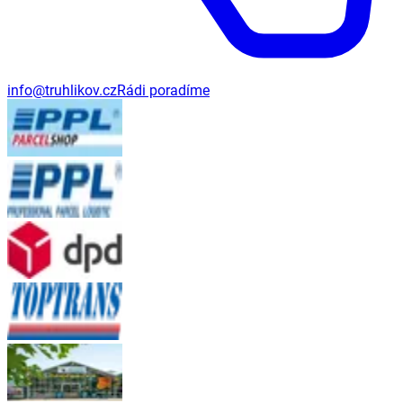
info@truhlikov.cz
Rádi poradíme