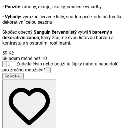
•
Použití:
záhony, okraje, skalky, smíšené výsadby
•
Výhody:
výrazné červené listy, snadná péče, odolná trvalka,
dekorativní celou sezónu
Skočec obecný
Sanguin červenolistý
vytváří
barevný a
dekorativní záhon
, který zaujme svou listovou barvou a
kontrastuje s ostatními rostlinami.
59 Kč
Skladem méně než 10
Zadejte číslo nebo použijte šipky nahoru nebo dolů
pro změnu množství
1
Do košíku