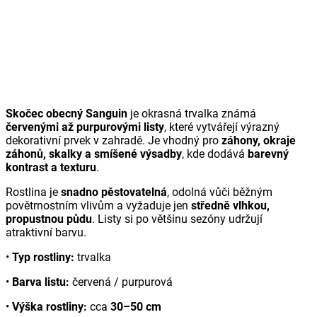
Skočec obecný Sanguin
je okrasná trvalka známá
červenými až purpurovými listy
, které vytvářejí výrazný
dekorativní prvek v zahradě. Je vhodný pro
záhony, okraje
záhonů, skalky a smíšené výsadby
, kde dodává
barevný
kontrast a texturu
.
Rostlina je
snadno pěstovatelná
, odolná vůči běžným
povětrnostním vlivům a vyžaduje jen
středně vlhkou,
propustnou půdu
. Listy si po většinu sezóny udržují
atraktivní barvu.
•
Typ rostliny:
trvalka
•
Barva listu:
červená / purpurová
•
Výška rostliny:
cca
30–50 cm