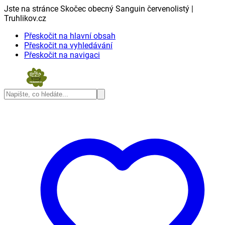
Jste na stránce Skočec obecný Sanguin červenolistý |
Truhlikov.cz
Přeskočit na hlavní obsah
Přeskočit na vyhledávání
Přeskočit na navigaci