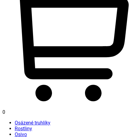
0
Osázené truhlíky
Rostliny
Osivo