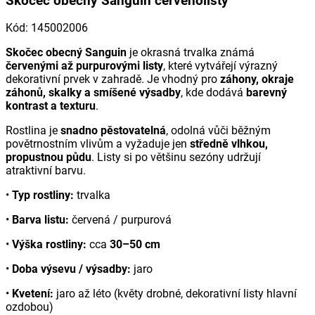
Skočec obecný Sanguin červenolistý
Kód
:
145002006
Skočec obecný Sanguin
je okrasná trvalka známá
červenými až purpurovými listy
, které vytvářejí výrazný
dekorativní prvek v zahradě. Je vhodný pro
záhony, okraje
záhonů, skalky a smíšené výsadby
, kde dodává
barevný
kontrast a texturu
.
Rostlina je
snadno pěstovatelná
, odolná vůči běžným
povětrnostním vlivům a vyžaduje jen
středně vlhkou,
propustnou půdu
. Listy si po většinu sezóny udržují
atraktivní barvu.
•
Typ rostliny:
trvalka
•
Barva listu:
červená / purpurová
•
Výška rostliny:
cca
30–50 cm
•
Doba výsevu / výsadby:
jaro
•
Kvetení:
jaro až léto (květy drobné, dekorativní listy hlavní
ozdobou)