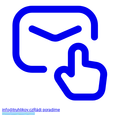
info@truhlikov.cz
Rádi poradíme