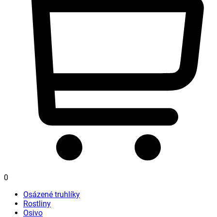
0
Osázené truhlíky
Rostliny
Osivo