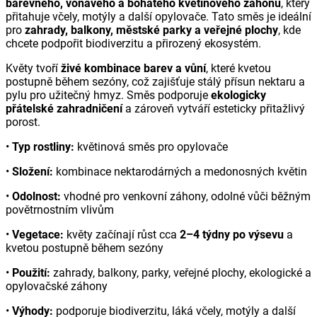
barevného, voňavého a bohatého květinového záhonu
, který
přitahuje včely, motýly a další opylovače. Tato směs je ideální
pro
zahrady, balkony, městské parky a veřejné plochy
, kde
chcete podpořit biodiverzitu a přirozený ekosystém.
Květy tvoří
živé kombinace barev a vůní
, které kvetou
postupně během sezóny, což zajišťuje stálý přísun nektaru a
pylu pro užitečný hmyz. Směs podporuje
ekologicky
přátelské zahradničení
a zároveň vytváří esteticky přitažlivý
porost.
•
Typ rostliny:
květinová směs pro opylovače
•
Složení:
kombinace nektarodárných a medonosných květin
•
Odolnost:
vhodné pro venkovní záhony, odolné vůči běžným
povětrnostním vlivům
•
Vegetace:
květy začínají růst cca
2–4 týdny po výsevu
a
kvetou postupně během sezóny
•
Použití:
zahrady, balkony, parky, veřejné plochy, ekologické a
opylovačské záhony
•
Výhody:
podporuje biodiverzitu, láká včely, motýly a další