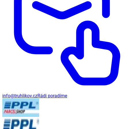
info@truhlikov.cz
Rádi poradíme