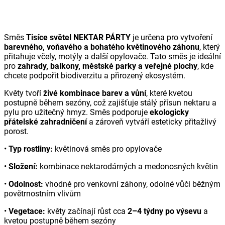
Směs
Tisíce světel NEKTAR PÁRTY
je určena pro vytvoření
barevného, voňavého a bohatého květinového záhonu
, který
přitahuje včely, motýly a další opylovače. Tato směs je ideální
pro
zahrady, balkony, městské parky a veřejné plochy
, kde
chcete podpořit biodiverzitu a přirozený ekosystém.
Květy tvoří
živé kombinace barev a vůní
, které kvetou
postupně během sezóny, což zajišťuje stálý přísun nektaru a
pylu pro užitečný hmyz. Směs podporuje
ekologicky
přátelské zahradničení
a zároveň vytváří esteticky přitažlivý
porost.
•
Typ rostliny:
květinová směs pro opylovače
•
Složení:
kombinace nektarodárných a medonosných květin
•
Odolnost:
vhodné pro venkovní záhony, odolné vůči běžným
povětrnostním vlivům
•
Vegetace:
květy začínají růst cca
2–4 týdny po výsevu
a
kvetou postupně během sezóny