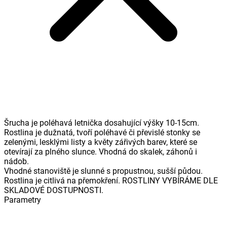
Šrucha je poléhavá letnička dosahující výšky 10-15cm.
Rostlina je dužnatá, tvoří poléhavé či převislé stonky se
zelenými, lesklými listy a květy zářivých barev, které se
otevírají za plného slunce. Vhodná do skalek, záhonů i
nádob.
Vhodné stanoviště je slunné s propustnou, sušší půdou.
Rostlina je citlivá na přemokření. ROSTLINY VYBÍRÁME DLE
SKLADOVÉ DOSTUPNOSTI.
Parametry