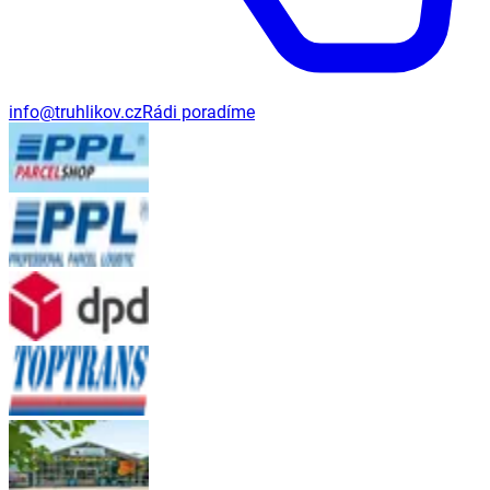
info@truhlikov.cz
Rádi poradíme