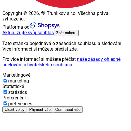
Copyright © 2026, 💚 Truhlikov s.r.o. Všechna práva
vyhrazena.
Platforma od
Aktualizujte svůj souhlas
Zpět nahoru
Tato stránka pojednává o zásadách souhlasu a sledování.
Více informací si můžete přečíst zde.
Pro více informací si můžete přečíst
naše zásady ohledně
udělování uživatelského souhlasu
Marketingové
marketing
Statistické
statistics
Preferenční
preferences
Uložit volby
Přijmout vše
Odmítnout vše