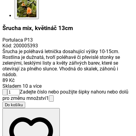
Šrucha mix, květináč 13cm
Portulaca P13
Kód
:
200005393
Šrucha je poléhavá letnička dosahující výšky 10-15cm.
Rostlina je dužnatá, tvoří poléhavé či převislé stonky se
zelenými, lesklými listy a květy zářivých barev, které se
otevírají za plného slunce. Vhodná do skalek, záhonů i
nádob.
89 Kč
Skladem 10 a více
Zadejte číslo nebo použijte šipky nahoru nebo dolů
pro změnu množství
1
Do košíku