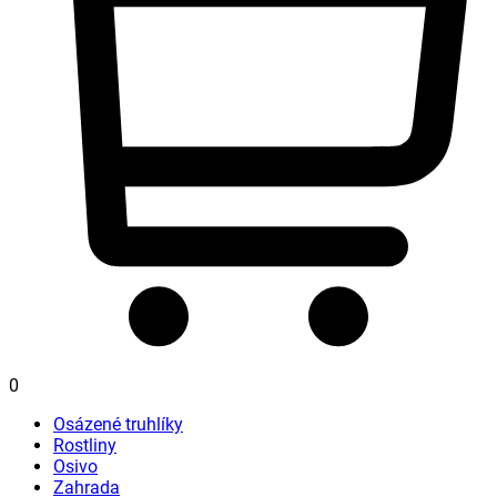
0
Osázené truhlíky
Rostliny
Osivo
Zahrada