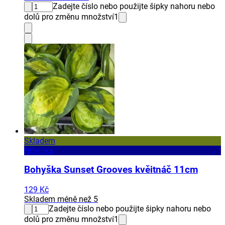
Zadejte číslo nebo použijte šipky nahoru nebo
dolů pro změnu množství
1
Skladem
Novinka
Bohyška Sunset Grooves kvěitnáč 11cm
129 Kč
Skladem méně než 5
Zadejte číslo nebo použijte šipky nahoru nebo
dolů pro změnu množství
1