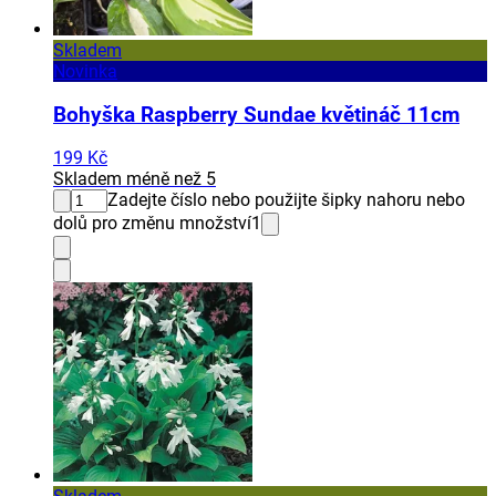
Skladem
Novinka
Bohyška Raspberry Sundae květináč 11cm
199 Kč
Skladem méně než 5
Zadejte číslo nebo použijte šipky nahoru nebo
dolů pro změnu množství
1