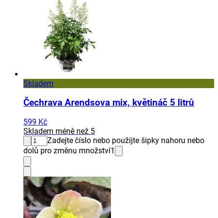
Skladem
Čechrava Arendsova mix, květináč 5 litrů
599 Kč
Skladem méně než 5
Zadejte číslo nebo použijte šipky nahoru nebo
dolů pro změnu množství
1