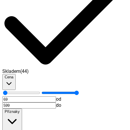
Skladem
(
44
)
Cena
od
do
Příznaky