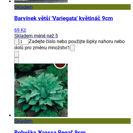
Skladem
Barvínek větší 'Variegata' květináč 9cm
69 Kč
Skladem méně než 5
Zadejte číslo nebo použijte šipky nahoru nebo
dolů pro změnu množství
1
Skladem
Bohyška 'Krossa Regal' 9cm