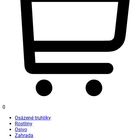
0
Osázené truhlíky
Rostliny
Osivo
Zahrada