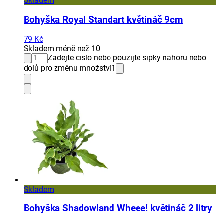
Skladem
Bohyška Royal Standart květináč 9cm
79 Kč
Skladem méně než 10
Zadejte číslo nebo použijte šipky nahoru nebo
dolů pro změnu množství
1
Skladem
Bohyška Shadowland Wheee! květináč 2 litry