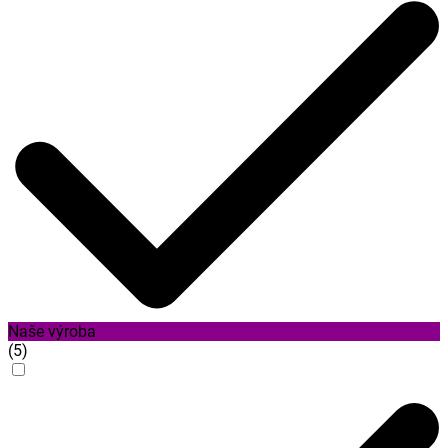
Naše výroba
(
5
)