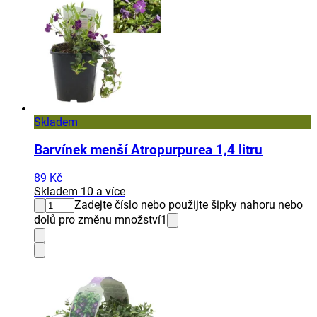
Skladem
Barvínek menší Atropurpurea 1,4 litru
89 Kč
Skladem 10 a více
Zadejte číslo nebo použijte šipky nahoru nebo
dolů pro změnu množství
1