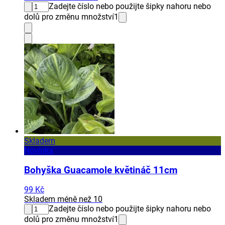
Zadejte číslo nebo použijte šipky nahoru nebo
dolů pro změnu množství
1
Skladem
Novinka
Bohyška Guacamole květináč 11cm
99 Kč
Skladem méně než 10
Zadejte číslo nebo použijte šipky nahoru nebo
dolů pro změnu množství
1