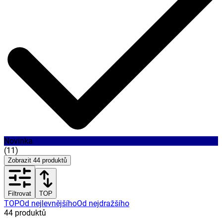
Novinka
(
11
)
Zobrazit
44
produktů
Filtrovat
TOP
TOP
Od nejlevnějšího
Od nejdražšího
44
produktů