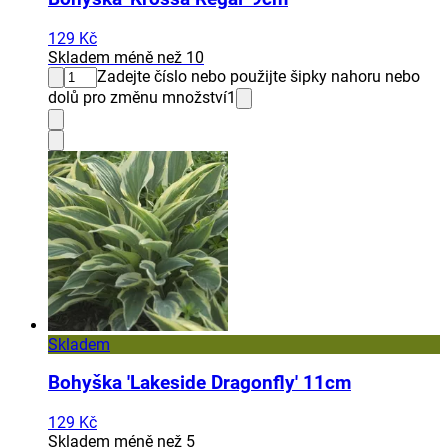
129 Kč
Skladem méně než 10
Zadejte číslo nebo použijte šipky nahoru nebo
dolů pro změnu množství
1
Skladem
Bohyška 'Lakeside Dragonfly' 11cm
129 Kč
Skladem méně než 5