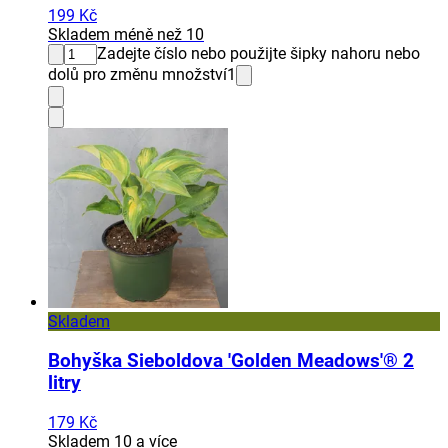
199 Kč
Skladem méně než 10
Zadejte číslo nebo použijte šipky nahoru nebo
dolů pro změnu množství
1
Skladem
Bohyška Sieboldova 'Golden Meadows'® 2
litry
179 Kč
Skladem 10 a více