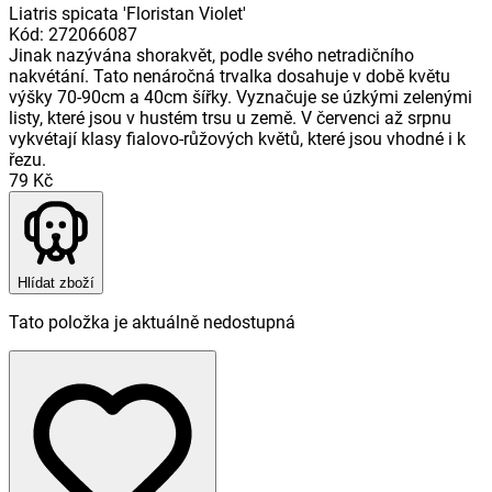
Liatris spicata 'Floristan Violet'
Kód
:
272066087
Jinak nazývána shorakvět, podle svého netradičního
nakvétání. Tato nenáročná trvalka dosahuje v době květu
výšky 70-90cm a 40cm šířky. Vyznačuje se úzkými zelenými
listy, které jsou v hustém trsu u země. V červenci až srpnu
vykvétají klasy fialovo-růžových květů, které jsou vhodné i k
řezu.
79 Kč
Hlídat zboží
Tato položka je aktuálně nedostupná