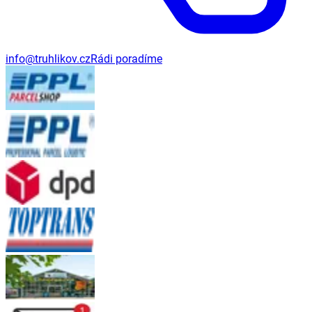
info@truhlikov.cz
Rádi poradíme