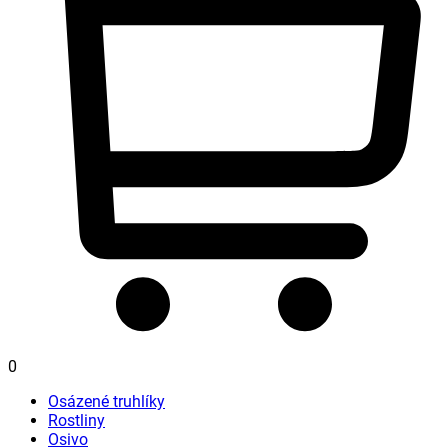
0
Osázené truhlíky
Rostliny
Osivo