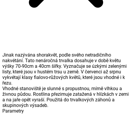
Jinak nazývána shorakvět, podle svého netradičního
nakvétání. Tato nenáročná trvalka dosahuje v době květu
výšky 70-90cm a 40cm šířky. Vyznačuje se úzkými zelenými
listy, které jsou v hustém trsu u země. V červenci až srpnu
vykvétají klasy fialovo-růžových květů, které jsou vhodné i k
řezu.
Vhodné stanoviště je slunné s propustnou, mírně vlhkou a
živnou půdou. Rostlina přezimuje zatažená v hlízkách v zemi
a na jaře opět vyraší. Použitá do trvalkových záhonů a
skupinových výsadeb.
Parametry