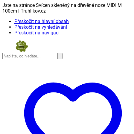
Jste na stránce Svícen skleněný na dřevěné noze MIDI M
100cm | Truhlikov.cz
Přeskočit na hlavní obsah
Přeskočit na vyhledávání
Přeskočit na navigaci