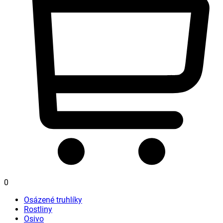
0
Osázené truhlíky
Rostliny
Osivo