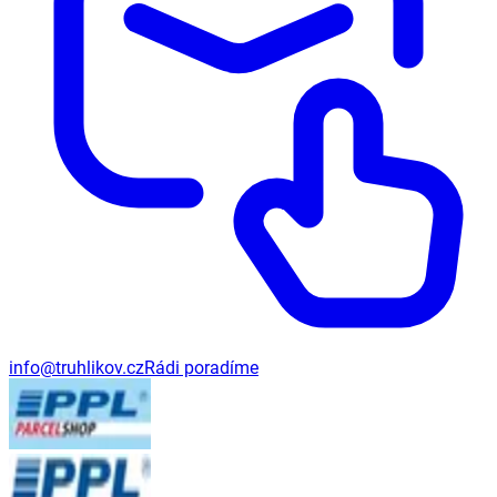
info@truhlikov.cz
Rádi poradíme