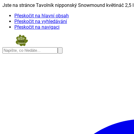
Jste na stránce Tavolník nipponský Snowmound květináč 2,5 lit
Přeskočit na hlavní obsah
Přeskočit na vyhledávání
Přeskočit na navigaci