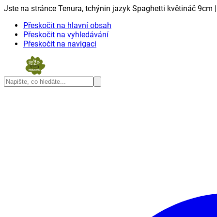
Jste na stránce Tenura, tchýnin jazyk Spaghetti květináč 9cm |
Přeskočit na hlavní obsah
Přeskočit na vyhledávání
Přeskočit na navigaci