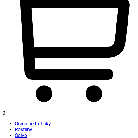
0
Osázené truhlíky
Rostliny
Osivo