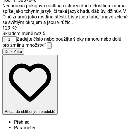
Kód
:
113007040
Nenáročná pokojová rostlina čistící vzduch. Rostlina známá
spíše jako tchynin jazyk, či také jazyk hadí, ďáblův, džinův. V
Číně známá jako rostlina štěstí. Listy jsou tuhé, tmavě zelené
se světlým okrajem a jsou v růžici.
129 Kč
Skladem méně než 5
Zadejte číslo nebo použijte šipky nahoru nebo dolů
pro změnu množství
1
Do košíku
Přidat do oblíbených produktů
Přehled
Parametry