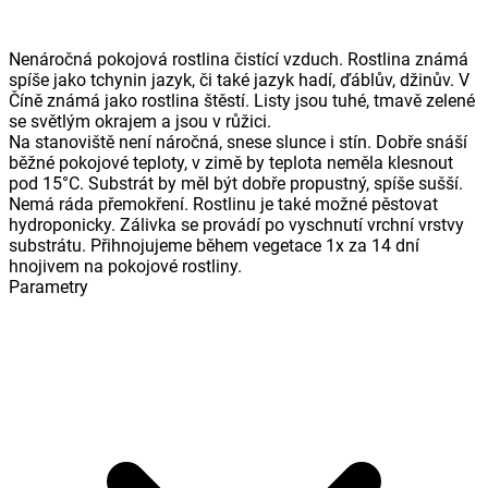
Nenáročná pokojová rostlina čistící vzduch. Rostlina známá
spíše jako tchynin jazyk, či také jazyk hadí, ďáblův, džinův. V
Číně známá jako rostlina štěstí. Listy jsou tuhé, tmavě zelené
se světlým okrajem a jsou v růžici.
Na stanoviště není náročná, snese slunce i stín. Dobře snáší
běžné pokojové teploty, v zimě by teplota neměla klesnout
pod 15°C. Substrát by měl být dobře propustný, spíše sušší.
Nemá ráda přemokření. Rostlinu je také možné pěstovat
hydroponicky. Zálivka se provádí po vyschnutí vrchní vrstvy
substrátu. Přihnojujeme během vegetace 1x za 14 dní
hnojivem na pokojové rostliny.
Parametry