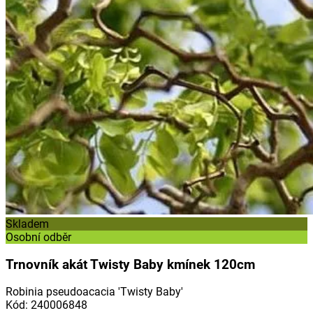
Skladem
Osobní odběr
Trnovník akát Twisty Baby kmínek 120cm
Robinia pseudoacacia 'Twisty Baby'
Kód
:
240006848