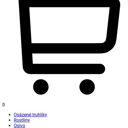
0
Osázené truhlíky
Rostliny
Osivo