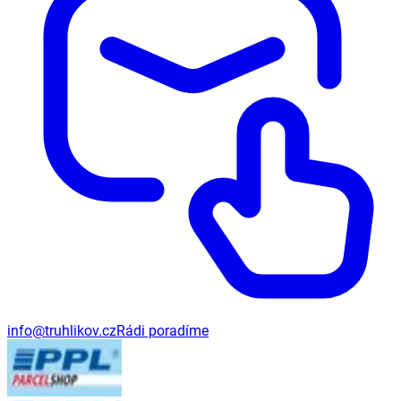
info@truhlikov.cz
Rádi poradíme