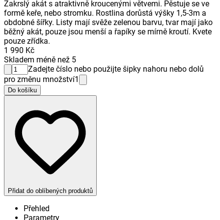
Zakrslý akát s atraktivně kroucenými větvemi. Pěstuje se ve
formě keře, nebo stromku. Rostlina dorůstá výšky 1,5-3m a
obdobné šířky. Listy mají svěže zelenou barvu, tvar mají jako
běžný akát, pouze jsou menší a řapíky se mírně kroutí. Kvete
pouze zřídka.
1 990 Kč
Skladem méně než 5
Zadejte číslo nebo použijte šipky nahoru nebo dolů
pro změnu množství
1
Do košíku
Přidat do oblíbených produktů
Přehled
Parametry