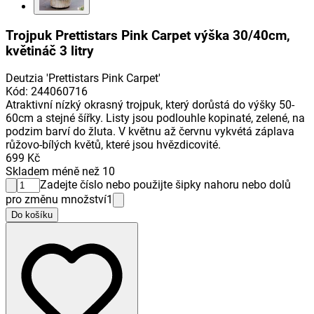
Trojpuk Prettistars Pink Carpet výška 30/40cm,
květináč 3 litry
Deutzia 'Prettistars Pink Carpet'
Kód
:
244060716
Atraktivní nízký okrasný trojpuk, který dorůstá do výšky 50-
60cm a stejné šířky. Listy jsou podlouhle kopinaté, zelené, na
podzim barví do žluta. V květnu až červnu vykvétá záplava
růžovo-bílých květů, které jsou hvězdicovité.
699 Kč
Skladem méně než 10
Zadejte číslo nebo použijte šipky nahoru nebo dolů
pro změnu množství
1
Do košíku