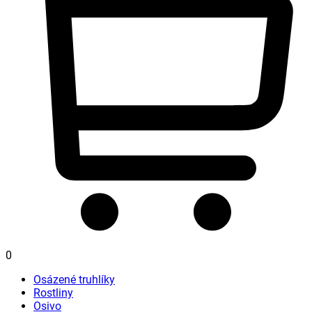
0
Osázené truhlíky
Rostliny
Osivo