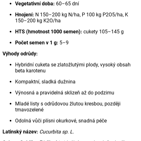
Vegetativní doba:
60–65 dní
Hnojení:
N 150–200 kg N/ha, P 100 kg P2O5/ha, K
150–200 kg K2O/ha
HTS (hmotnost 1000 semen):
cukety 105–145 g
Počet semen v 1 g:
5–9
Výhody odrůdy:
Hybridní cuketa se zlatožlutými plody, vysoký obsah
beta karotenu
Kompaktní, sladká dužnina
Výnosná a pravidelná sklizeň až do podzimu
Mladé listy s odrůdovou žlutou kresbou, později
tmavozelené
Odolná vůči plísni okurkové, snadná péče
Latinský název:
Cucurbita sp. L.