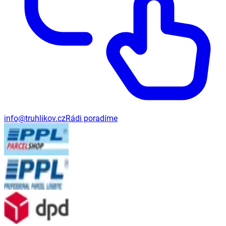
info@truhlikov.cz
Rádi poradíme