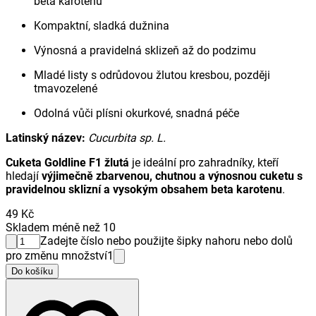
beta karotenu
Kompaktní, sladká dužnina
Výnosná a pravidelná sklizeň až do podzimu
Mladé listy s odrůdovou žlutou kresbou, později
tmavozelené
Odolná vůči plísni okurkové, snadná péče
Latinský název:
Cucurbita sp. L.
Cuketa Goldline F1 žlutá
je ideální pro zahradníky, kteří
hledají
výjimečně zbarvenou, chutnou a výnosnou cuketu s
pravidelnou sklizní a vysokým obsahem beta karotenu
.
49 Kč
Skladem méně než 10
Zadejte číslo nebo použijte šipky nahoru nebo dolů
pro změnu množství
1
Do košíku