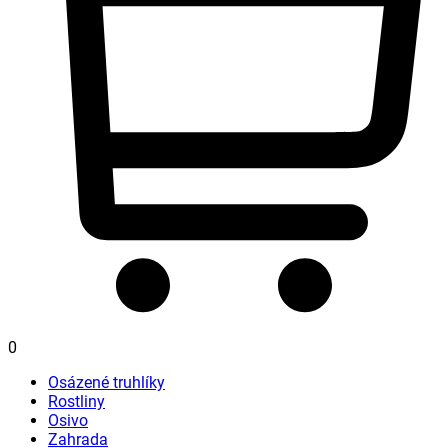
0
Osázené truhlíky
Rostliny
Osivo
Zahrada