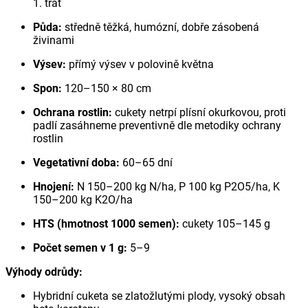
1. trať
Půda:
středně těžká, humózní, dobře zásobená
živinami
Výsev:
přímý výsev v polovině května
Spon:
120–150 × 80 cm
Ochrana rostlin:
cukety netrpí plísní okurkovou, proti
padlí zasáhneme preventivně dle metodiky ochrany
rostlin
Vegetativní doba:
60–65 dní
Hnojení:
N 150–200 kg N/ha, P 100 kg P2O5/ha, K
150–200 kg K2O/ha
HTS (hmotnost 1000 semen):
cukety 105–145 g
Počet semen v 1 g:
5–9
Výhody odrůdy:
Hybridní cuketa se zlatožlutými plody, vysoký obsah