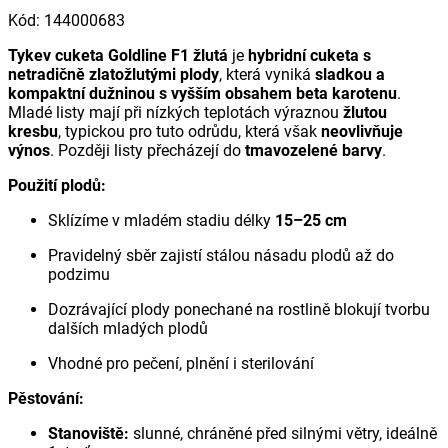
Kód
:
144000683
Tykev cuketa Goldline F1 žlutá
je
hybridní cuketa s
netradičně zlatožlutými plody
, která vyniká
sladkou a
kompaktní dužninou s vyšším obsahem beta karotenu
.
Mladé listy mají při nízkých teplotách výraznou
žlutou
kresbu
, typickou pro tuto odrůdu, která však
neovlivňuje
výnos
. Později listy přecházejí do
tmavozelené barvy
.
Použití plodů:
Sklízíme v mladém stadiu délky
15–25 cm
Pravidelný sběr zajistí stálou násadu plodů až do
podzimu
Dozrávající plody ponechané na rostlině blokují tvorbu
dalších mladých plodů
Vhodné pro pečení, plnění i sterilování
Pěstování:
Stanoviště:
slunné, chráněné před silnými větry, ideálně