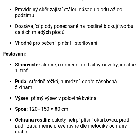
Pravidelný sběr zajistí stálou násadu plodů až do
podzimu
Dozrávající plody ponechané na rostlině blokují tvorbu
dalších mladých plodů
Vhodné pro pečení, plnění i sterilování
Pěstování:
Stanoviště:
slunné, chráněné před silnými větry, ideálně
1. trať
Půda:
středně těžká, humózní, dobře zásobená
živinami
Výsev:
přímý výsev v polovině května
Spon:
120–150 × 80 cm
Ochrana rostlin:
cukety netrpí plísní okurkovou, proti
padlí zasáhneme preventivně dle metodiky ochrany
rostlin