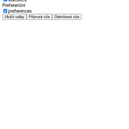
Preferenční
preferences
Uložit volby
Přijmout vše
Odmítnout vše