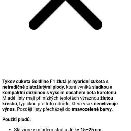
Tykev cuketa Goldline F1 žlutá
je
hybridní cuketa s
netradičně zlatožlutými plody
, která vyniká
sladkou a
kompaktní dužninou s vyšším obsahem beta karotenu
.
Mladé listy mají při nízkých teplotách výraznou
žlutou
kresbu
, typickou pro tuto odrůdu, která však
neovlivňuje
výnos
. Později listy přecházejí do
tmavozelené barvy
.
Použití plodů:
Sklízíme v mladém stadiu délky
15–25 cm