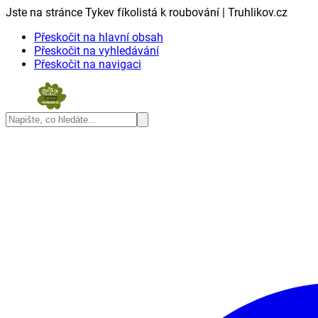
Jste na stránce Tykev fíkolistá k roubování | Truhlikov.cz
Přeskočit na hlavní obsah
Přeskočit na vyhledávání
Přeskočit na navigaci